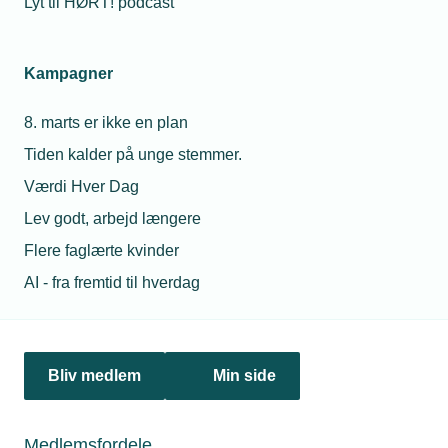
Lyt til HØRT! podcast
08. januar 2025
Top 10 videoer i TEKNIQ-appen i 2024
Kampagner
Her får du et overblik over de mest sete videoer i TEKNIQ-
appen sidste år. Hvis du ikke fik dem set i 2024, har du
8. marts er ikke en plan
chancen nu!
Tiden kalder på unge stemmer.
Værdi Hver Dag
Lev godt, arbejd længere
Flere faglærte kvinder
AI - fra fremtid til hverdag
Bliv medlem
Min side
17. marts 2025
Medlemsfordele