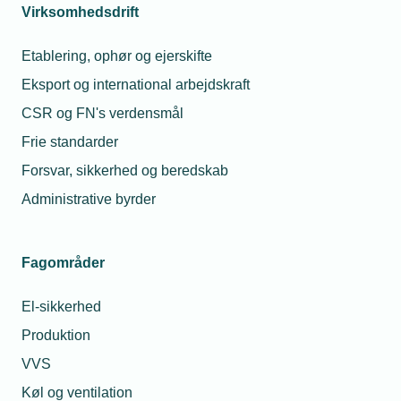
organisationen.
Virksomhedsdrift
Etablering, ophør og ejerskifte
Gode råd før man tilslutter sig MitID Erhverv
Eksport og international arbejdskraft
Det kan være en god idé at rydde op i nuværende
CSR og FN's verdensmål
administratorer og medarbejdersignaturer, så man kun
Frie standarder
flytter administratorer og medarbejdersignaturer, der
stadig er relevante.
Forsvar, sikkerhed og beredskab
Administrative byrder
Hvorfor bliver NemID medarbejdersignatur
til MitID Erhverv?
Fagområder
Større krav til sikkerheden og et ændret
trusselsbillede kræver en ny og mere sikker løsning,
El-sikkerhed
når virksomheder og foreninger skal logge på Digital
Produktion
Post og offentlige selvbetjeningsløsninger.
VVS
Køl og ventilation