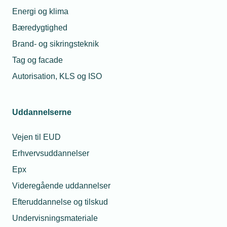
Energi og klima
Bæredygtighed
Læs mere om samme emne:
Brand- og sikringsteknik
Tag og facade
MitID Erhverv
digitalisering
Autorisation, KLS og ISO
Uddannelserne
Kontaktperson
Relaterede nyheder
Mes
Vejen til EUD
Erhvervsuddannelser
12. aug. 2024
Epx
Minister sætter pris
på din digitale
Videregående uddannelser
indsats
Efteruddannelse og tilskud
Undervisningsmateriale
16. dec. 2024