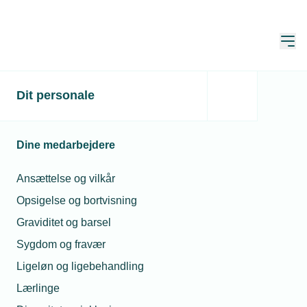
Åbn
Hjem
Dit personale
NemID lukker den 31.
oktober
Dine medarbejdere
Publiceret:
16. okt. 2023
Ansættelse og vilkår
Skrevet af:
Mads Hagemann Petersen
Opsigelse og bortvisning
Graviditet og barsel
Sygdom og fravær
Ligeløn og ligebehandling
Lærlinge