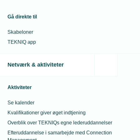
Ny app gør
tidsregistrering
Jacob Lydom
lettere
Gå direkte til
Politisk konsulent
Telefon:
Tlf. 77 42 42 64
Skabeloner
E-mail:
jal@tekniq.dk
08. jan. 2025
TEKNIQ app
Top 10 videoer i
TEKNIQ-appen i
2024
Netværk & aktiviteter
Relaterede nyheder
Aktiviteter
Se kalender
Kvalifikationer giver øget indtjening
Overblik over TEKNIQs egne lederuddannelser
Efteruddannelse i samarbejde med Connection