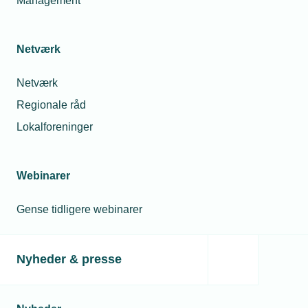
Management
Netværk
Netværk
Regionale råd
Lokalforeninger
06. oktober 2025
Nyt studie: Robotskærere kan mindske støvet
Webinarer
arbejdsmiljø op til 98%
Et nyt studie viser, at robotskærere med udsug kan
Gense tidligere webinarer
reducere støv fra materialer som fibercement og fibergips
markant. Det kan blive et vigtigt skridt mod et sundere
arbejdsmiljø i byggeriet.
Nyheder & presse