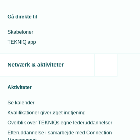
mindske støvet
arbejdsmiljø op til
98%
Gå direkte til
07. nov. 2024
Skabeloner
Entreprenørstop:
Per Reinholdt
Kollektiv straf
TEKNIQ app
Teknisk konsulent
gavner ingen
- El
Telefon:
Tlf. 77 41 15 68
E-mail:
pre@tekniq.dk
Netværk & aktiviteter
01. sep. 2025
Opdateret
håndbog for
arbejdsmiljø
Aktiviteter
Se kalender
Relaterede nyheder
Kvalifikationer giver øget indtjening
Overblik over TEKNIQs egne lederuddannelser
Efteruddannelse i samarbejde med Connection