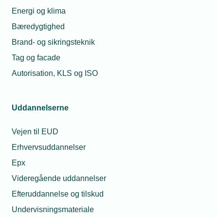
Energi og klima
Bliv klogere på potentialet i IoT og trådløs sikring af
Bæredygtighed
historiske bygninger
her
.
Brand- og sikringsteknik
Tag og facade
Autorisation, KLS og ISO
Læs mere om samme emne:
Byggeri
Arbejdsmiljø
Uddannelserne
Vejen til EUD
Erhvervsuddannelser
Kontaktperson
Relaterede nyheder
M
Epx
Videregående uddannelser
06. okt. 2025
Efteruddannelse og tilskud
Nyt studie:
Undervisningsmateriale
Robotskærere kan