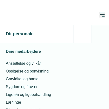
Åbn
Hjem
Dit personale
Ny vejledning: Hold
historiske bygninger
Dine medarbejdere
brandsikre under
ombygning
Ansættelse og vilkår
Opsigelse og bortvisning
Publiceret:
20. feb. 2026
Skrevet af:
Mimi Munch-Jensen
Graviditet og barsel
Sygdom og fravær
Ligeløn og ligebehandling
Lærlinge