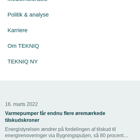
installatørerne sagtens håndtere en fordobling af
varmepumpesalget næste år.
Politik & analyse
Karriere
Om TEKNIQ
TEKNIQ NY
16. marts 2022
Varmepumper får endnu flere øremærkede
tilskudskroner
Energistyrelsen ændrer på fordelingen af tilskud til
energirenoveringer via Bygningspuljen, så 80 procent