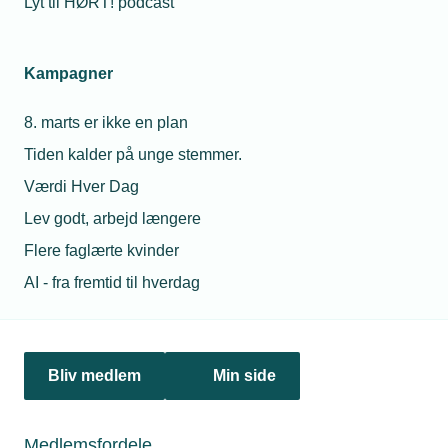
Lyt til HØRT! podcast
virksomhed
Kampagner
Relaterede nyheder
8. marts er ikke en plan
Tiden kalder på unge stemmer.
Værdi Hver Dag
Lev godt, arbejd længere
Flere faglærte kvinder
AI - fra fremtid til hverdag
Bliv medlem
Min side
11. marts 2022
Installatører klar til varmepumpe-vækst
Medlemsfordele
Ifølge TEKNIQ Arbejdsgivernes beregninger kan