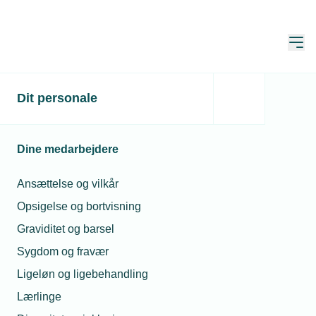
Åbn
Hjem
Dit personale
Producenter kæmper for
flere varmepumper
Dine medarbejdere
Publiceret:
11. mar. 2022
Skrevet af:
Michael Degn
Ansættelse og vilkår
Opsigelse og bortvisning
Graviditet og barsel
Sygdom og fravær
Ligeløn og ligebehandling
Lærlinge