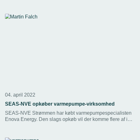
bliver øremærket til varmepumpe-projekter.
04. april 2022
SEAS-NVE opkøber varmepumpe-virksomhed
SEAS-NVE Strømmen har købt varmepumpespecialisten
Enova Energy. Den slags opkøb vil der komme flere af i
branchen, vurderer Enova-direktøren, da konkurrencen på
markedet ikke levner megen plads til små installatører.