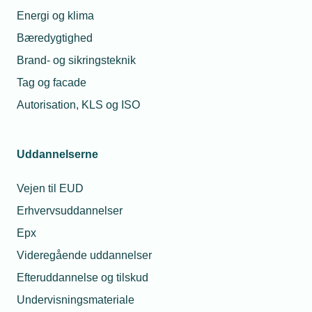
Energi og klima
Bæredygtighed
Brand- og sikringsteknik
Tag og facade
16. oktober 2023
Autorisation, KLS og ISO
Danske virksomheder har forbedret deres digitale
sikkerhed
De små og mellemstore virksomheder har fået bedre styr
Uddannelserne
på den digitale sikkerhed, viser en ny analyse fra
Digitaliserings- og Ligestillingsministeriet. De helt små
Vejen til EUD
virksomheder halter dog stadig efter og er derfor mere
udsatte ved cyberangreb.
Erhvervsuddannelser
Epx
Videregående uddannelser
Efteruddannelse og tilskud
Undervisningsmateriale