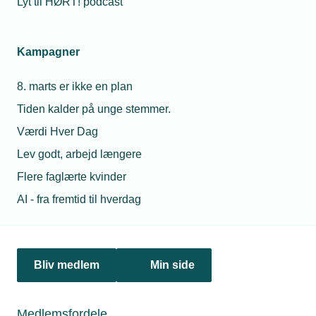
Lyt til HØRT! podcast
Netværk & aktiviteter
Kampagner
Nyheder
8. marts er ikke en plan
Politik & analyse
Tiden kalder på unge stemmer.
Om TEKNIQ
Værdi Hver Dag
Lev godt, arbejd længere
Flere faglærte kvinder
Juridiske henvendelser
AI - fra fremtid til hverdag
jura@tekniq.dk
Øvrige henvendelser
tekniq@tekniq.dk
Bliv medlem
Min side
Telefon:
43436000
Mandag til torsdag fra kl. 8:00 til 16:00
Medlemsfordele