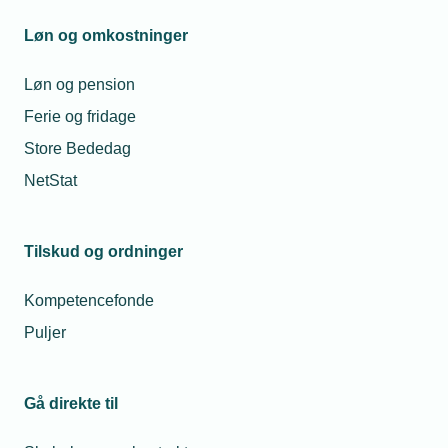
ind i billedet.
Løn og omkostninger
Løn og pension
Ferie og fridage
Læs mere om samme emne:
Store Bededag
Cybersikkerhed
Cyberangreb
digitalisering
NetStat
Tilskud og ordninger
Relaterede nyheder
Mest læste
Kompetencefonde
Puljer
05. dec. 2024
23. jul. 2026
Bedre
Hvorfor fik min
kodeord: Den
montør en bøde for
Gå direkte til
enkle vej til
at tage varer med fra
cybersikkerhed
grossisten til en