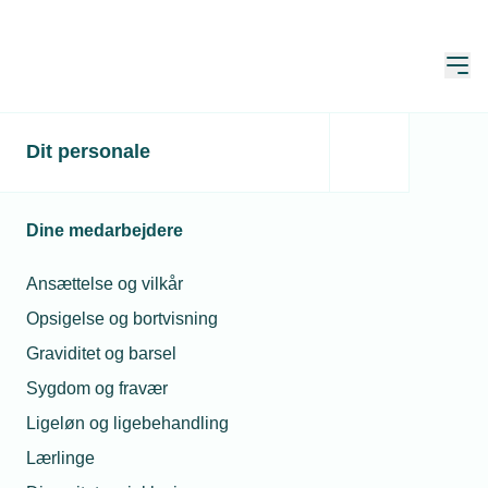
Åbn
Hjem
Dit personale
Sådan holder du styr på
dine kodeord
Dine medarbejdere
Publiceret:
12. dec. 2024
Skrevet af:
Jesper Sandberg
Ansættelse og vilkår
Opsigelse og bortvisning
Graviditet og barsel
Sygdom og fravær
Ligeløn og ligebehandling
Lærlinge