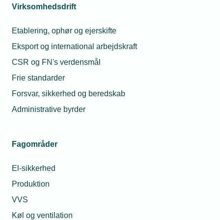
Virksomhedsdrift
Etablering, ophør og ejerskifte
Eksport og international arbejdskraft
CSR og FN's verdensmål
Frie standarder
05. december 2024
Forsvar, sikkerhed og beredskab
Bedre kodeord: Den enkle vej til cybersikkerhed
Administrative byrder
Video: Cybersikkerhed lyder kompliceret - men du kan let
øge din sikkerhed markant.
Fagområder
El-sikkerhed
Produktion
VVS
Køl og ventilation