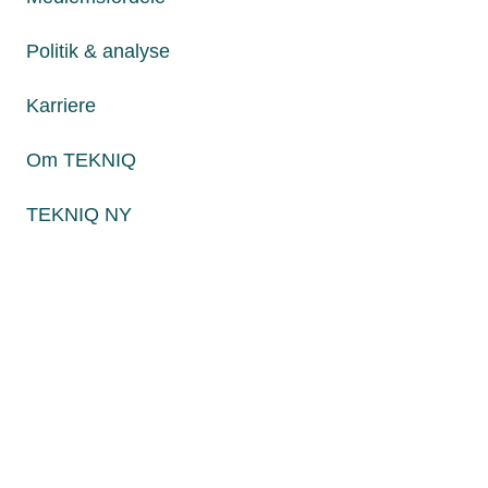
Fredag fra kl. 8:00 til 15:00
Politik & analyse
Karriere
Persondatapolitik
Cookies
Om TEKNIQ
Paul Bergsøes Vej 6, 2600 Glostrup
Billedskærervej 17, 5230 Odense M
TEKNIQ NY
CVR: 45 09 35 22