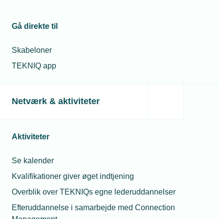
Gå direkte til
12. februar 2024
Skabeloner
Vi må vente på øget cybersikkerhed
TEKNIQ app
Ny EU-lovgivning, der skal styrke cybersikkerheden hos
virksomheder, bliver forsinket flere måneder. Det bekymrer
TEKNIQ Arbejdsgiverne, fordi forsinkelsen skaber øget
Netværk & aktiviteter
uvished på et område, der er afgørende for samfundets
robusthed.
Aktiviteter
Se kalender
Kvalifikationer giver øget indtjening
Overblik over TEKNIQs egne lederuddannelser
Efteruddannelse i samarbejde med Connection