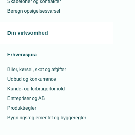
Skabeloner og kontrakter
kollega?
Beregn opsigelsesvarsel
16. okt. 2023
08. jul. 2026
Danske
virksomheder
Må jeg låne min
har forbedret
lærling ud hvis jeg
Din virksomhed
deres digitale
mangler opgaver?
sikkerhed
28. jul. 2026
Erhvervsjura
12. feb. 2024
Må unge under 18 år
Vi må vente på
drikke alkohol til
øget
Biler, kørsel, skat og afgifter
sommerfesten?
cybersikkerhed
Udbud og konkurrence
Kunde- og forbrugerforhold
Relaterede nyheder
Entrepriser og AB
Produktregler
Bygningsreglementet og byggeregler