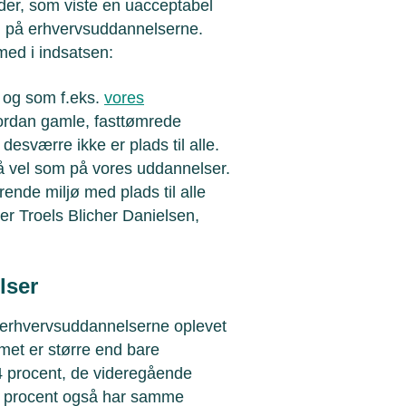
eder, som viste en uacceptabel
 på erhvervsuddannelserne.
ed i indsatsen:
 og som f.eks.
vores
hvordan gamle, fasttømrede
desværre ikke er plads til alle.
så vel som på vores uddannelser.
erende miljø med plads til alle
iger Troels Blicher Danielsen,
lser
å erhvervsuddannelserne oplevet
et er større end bare
 procent, de videregående
 procent også har samme