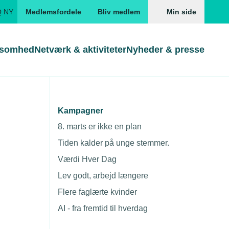
Q NY
Medlemsfordele
Bliv medlem
Min side
ksomhed
Netværk & aktiviteter
Nyheder & presse
Genveje
Genveje
serne
Kampagner
r og
Gå direkte til
Gå direkte til
EUD
8. marts er ikke en plan
Skabeloner og kontrakter
Skabeloner
ddannelser
Tiden kalder på unge stemmer.
Beregn opsigelsesvarsel
TEKNIQ app
Værdi Hver Dag
nde uddannelser
Lev godt, arbejd længere
nelse og tilskud
Flere faglærte kvinder
ngsmateriale
AI - fra fremtid til hverdag