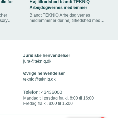
lle for
Høj tilfredshed blandt TEKNIQ
Arbejdsgivernes medlemmer
cher
Blandt TEKNIQ Arbejdsgivernes
isory
medlemmer er der høj tilfredshed med
skole. Her
medlemskabet, viser en ny
en med fhv.
medlemstilfredshedsundersøgelse.
smussen,
Rådgivning om personalejura og
tekniske regler er vigtige årsager til at
være medlem.
Juridiske henvendelser
jura@tekniq.dk
Øvrige henvendelser
tekniq@tekniq.dk
Telefon:
43436000
Mandag til torsdag fra kl. 8:00 til 16:00
Fredag fra kl. 8:00 til 15:00