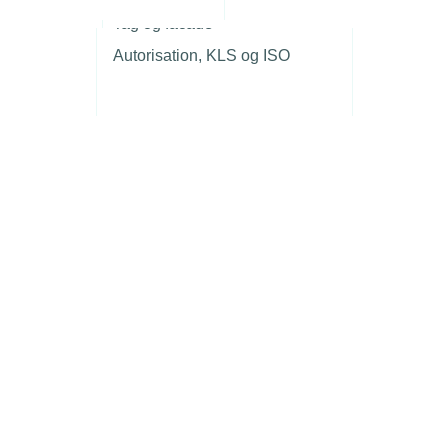
r
Tag og facade
Autorisation, KLS og ISO