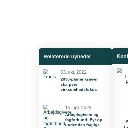
Kont
Relaterede nyheder
03. okt. 2022
2030-planer kræver
skarpere
virksomhedsfokus
15. apr. 2024
Arbejdsgivere og
fagforbund: Fyr op
under den faglige
L