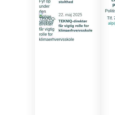
stolthed
P
Polit
22. maj 2025
Tlf.
TEKNIQ-direktør
E-m
alp
får vigtig rolle for
klimaerhvervsskole