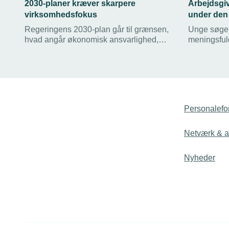
2030-planer kræver skarpere
Arbejdsgiv
virksomhedsfokus
under den 
Regeringens 2030-plan går til grænsen,
Unge søger 
hvad angår økonomisk ansvarlighed,
meningsfuld
lyder det fra TEKNIQ Arbejdsgiverne,
kun får en
som dog roser tiltag, der skal fjerne
også bidrage
bureaukratiske byrder.
har Danmark
at ranke ry
de bidrage
Arbejdsgiver
Personalefo
til kampag
bliver bak
Blik- og Rø
Netværk & ak
Nyheder