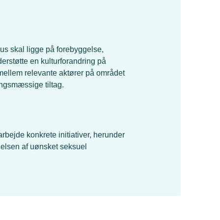
us skal ligge på forebyggelse,
derstøtte en kulturforandring på
 mellem relevante aktører på området
ngsmæssige tiltag.
rbejde konkrete initiativer, herunder
gelsen af uønsket seksuel