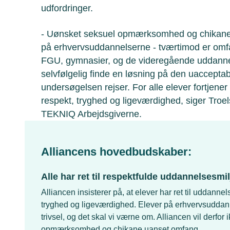
udfordringer.
- Uønsket seksuel opmærksomhed og chikane e
på erhvervsuddannelserne - tværtimod er omfa
FGU, gymnasier, og de videregående uddannels
selvfølgelig finde en løsning på den uaccepta
undersøgelsen rejser. For alle elever fortjene
respekt, tryghed og ligeværdighed, siger Troels
TEKNIQ Arbejdsgiverne.
Alliancens hovedbudskaber:
Alle har ret til respektfulde uddannelsesmil
Alliancen insisterer på, at elever har ret til uddanne
tryghed og ligeværdighed. Elever på erhvervsuddann
trivsel, og det skal vi værne om. Alliancen vil derfo
opmærksomhed og chikane uanset omfang.