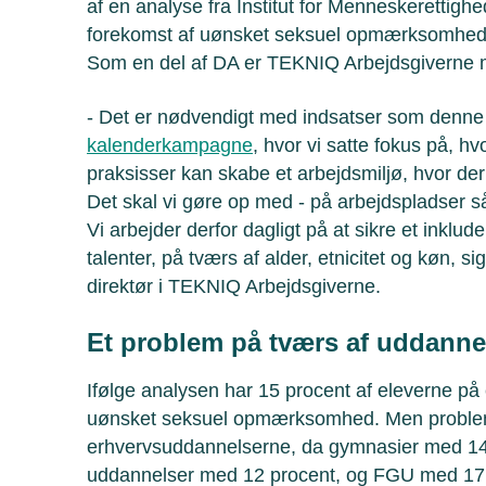
af en analyse fra Institut for Menneskerettigh
forekomst af uønsket seksuel opmærksomhed
Som en del af DA er TEKNIQ Arbejdsgiverne m
- Det er nødvendigt med indsatser som denne
kalenderkampagne
, hvor vi satte fokus på, 
praksisser kan skabe et arbejdsmiljø, hvor der 
Det skal vi gøre op med - på arbejdspladser 
Vi arbejder derfor dagligt på at sikre et inklud
talenter, på tværs af alder, etnicitet og køn, s
direktør i TEKNIQ Arbejdsgiverne.
Et problem på tværs af uddanne
Ifølge analysen har 15 procent af eleverne p
uønsket seksuel opmærksomhed. Men problem
erhvervsuddannelserne, da gymnasier med 14
uddannelser med 12 procent, og FGU med 17