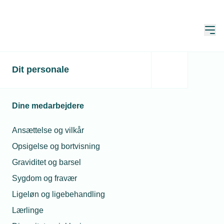
Åbn
Hjem
Dit personale
SG Armaturen med
modsvar til Schneider
Dine medarbejdere
Electric
Ansættelse og vilkår
Publiceret:
04. dec. 2024
Opsigelse og bortvisning
Skrevet af:
Mads Hagemann Petersen
Graviditet og barsel
Sygdom og fravær
Ligeløn og ligebehandling
Lærlinge