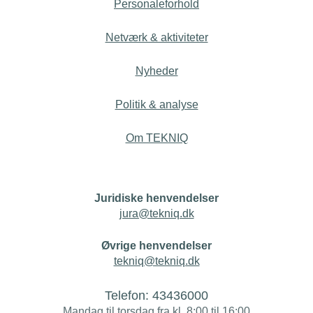
Personaleforhold
Netværk & aktiviteter
Nyheder
Politik & analyse
Om TEKNIQ
Juridiske henvendelser
jura@tekniq.dk
Øvrige henvendelser
tekniq@tekniq.dk
Telefon:
43436000
Mandag til torsdag fra kl. 8:00 til 16:00