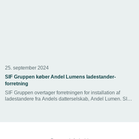
25. september 2024
SIF Gruppen køber Andel Lumens ladestander-
forretning
SIF Gruppen overtager forretningen for installation af
ladestandere fra Andels datterselskab, Andel Lumen. SIF
Gruppen samarbejder i forvejen om installationsydelser til
Clever, der også er en del af Andel-koncernen.