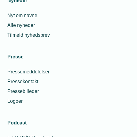
Nyheder
Nyt om navne
Relaterede nyheder
Alle nyheder
Tilmeld nyhedsbrev
Presse
Pressemeddelelser
Pressekontakt
Pressebilleder
Logoer
07. april 2025
Podcast
CBRE åbner afdeling nr. 20 i Fredericia
I starten af april åbnede CBRE en ny afdeling i Fredericia