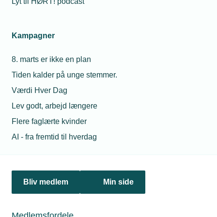
Lyt til HØRT! podcast
Personaleforhold
Kampagner
Netværk & aktiviteter
8. marts er ikke en plan
Tiden kalder på unge stemmer.
Nyheder
Værdi Hver Dag
Politik & analyse
Lev godt, arbejd længere
Flere faglærte kvinder
Om TEKNIQ
AI - fra fremtid til hverdag
Juridiske henvendelser
jura@tekniq.dk
Bliv medlem
Min side
Øvrige henvendelser
tekniq@tekniq.dk
Medlemsfordele