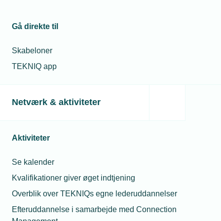
11. juli 2024
Lån en robot
Gå direkte til
Få 125.000 kr. i tilskud til at afprøve robotteknologi i din
virksomhed. Nu åbner SMV:Digitals pulje for
Skabeloner
robotteknologi.
TEKNIQ app
Netværk & aktiviteter
Aktiviteter
Se kalender
Kvalifikationer giver øget indtjening
Overblik over TEKNIQs egne lederuddannelser
12. februar 2025
Efteruddannelse i samarbejde med Connection
Har du din første robot i gang i produktionen?