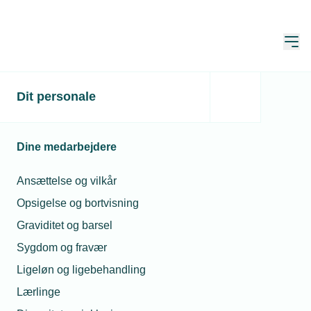
Åbn
Hjem
Dit personale
Skal du låne en robot?
Publiceret:
23. aug. 2024
Dine medarbejdere
Skrevet af:
Mads Hagemann Petersen
Ansættelse og vilkår
Opsigelse og bortvisning
Graviditet og barsel
Sygdom og fravær
Ligeløn og ligebehandling
Lærlinge