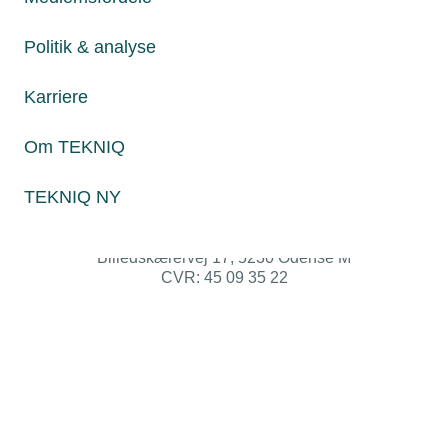
Telefon:
43436000
Politik & analyse
Mandag til torsdag fra kl. 8:00 til 16:00
Fredag fra kl. 8:00 til 15:00
Karriere
Om TEKNIQ
TEKNIQ NY
Persondatapolitik
Cookies
Paul Bergsøes Vej 6, 2600 Glostrup
Billedskærervej 17, 5230 Odense M
CVR: 45 09 35 22