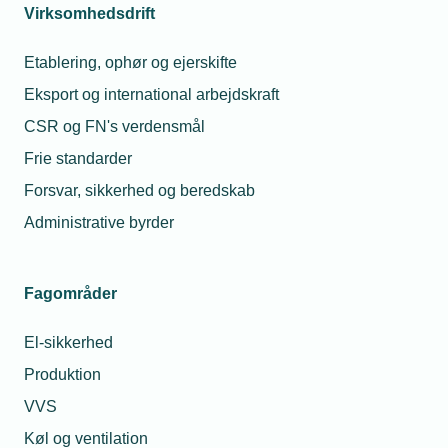
Virksomhedsdrift
Etablering, ophør og ejerskifte
Eksport og international arbejdskraft
CSR og FN's verdensmål
Relaterede nyheder
Mest læste
Frie standarder
11. jul. 2024
23. jul. 2026
Forsvar, sikkerhed og beredskab
Lån en robot
Hvorfor fik min
Administrative byrder
montør en bøde for
at tage varer med fra
grossisten til en
kollega?
Fagområder
12. feb. 2025
08. jul. 2026
Har du din første
El-sikkerhed
robot i gang i
Må jeg låne min
produktionen?
Produktion
lærling ud hvis jeg
mangler opgaver?
VVS
12. aug. 2024
Køl og ventilation