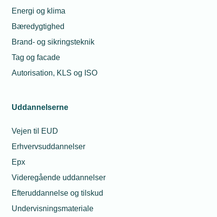
28. jul. 2026
Minister sætter pris
Energi og klima
på din digitale
Må unge under 18 år
indsats
drikke alkohol til
Bæredygtighed
sommerfesten?
Brand- og sikringsteknik
Tag og facade
Relaterede nyheder
Autorisation, KLS og ISO
Uddannelserne
Vejen til EUD
Erhvervsuddannelser
Epx
Videregående uddannelser
Efteruddannelse og tilskud
Undervisningsmateriale