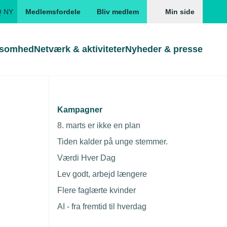
Q NY
Medlemsfordele
Bliv medlem
Min side
ksomhed
Netværk & aktiviteter
Nyheder & presse
Genveje
Genveje
serne
Kampagner
Gå direkte til
Gå direkte til
EUD
8. marts er ikke en plan
Skabeloner og kontrakter
Skabeloner
ddannelser
Tiden kalder på unge stemmer.
Beregn opsigelsesvarsel
TEKNIQ app
Værdi Hver Dag
nde uddannelser
Lev godt, arbejd længere
nelse og tilskud
Flere faglærte kvinder
ngsmateriale
AI - fra fremtid til hverdag