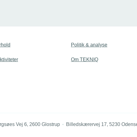
å bedre overgang fra
undervejs. Ny analyse peger
til erhvervsskolerne. Så
sammenhæng mellem lave kar
ietgenfonden støtte projekter
dansk og matematik i folkesk
de håndværksrettede
risiko for frafald.
ddannelser de kommende fem
rhold
Politik & analyse
tiviteter
Om TEKNIQ
rgsøes Vej 6, 2600 Glostrup
Billedskærervej 17, 5230 Odens