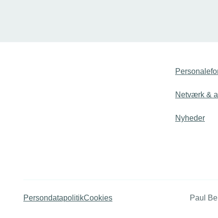
studenterfesterne gik han i lære som
og fokus p
smed – og nu er han en af landets
folkeskole 
bedste og på vej til Skills proppet med
meget vil T
faglig stolthed.
inden for 
erhvervsu
år.
Personalefo
Netværk & ak
Nyheder
Persondatapolitik
Cookies
Paul Be