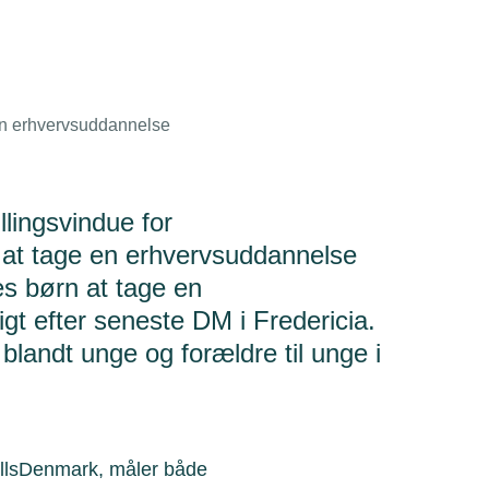
 en erhvervsuddannelse
llingsvindue for
l at tage en erhvervsuddannelse
res børn at tage en
gt efter seneste DM i Fredericia.
blandt unge og forældre til unge i
killsDenmark, måler både