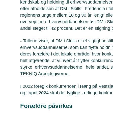
kendskab og holdning til erhvervsuddannelse
efter afholdelsen af DM i Skills i Fredericia i 
regionens unge mellem 16 og 30 år ”enig” eller
overveje en erhvervsuddannelsen før DM i Skill
andel steget til 42 procent. Det er en stigning
- Tallene viser, at DM i Skills er et vigtigt udsti
erhvervsuddannelserne, som kan flytte holdn
deres forældre i det lokale område, hvor konk
helt afgørende, at vi hvert år flytter konkurrenc
styrke erhvervsuddannelserne i hele landet, s
TEKNIQ Arbejdsgiverne.
I 2022 foregik konkurrencen i Høng på Vestsjæl
og i april 2024 skal de dygtige lærlinge konkur
Forældre påvirkes