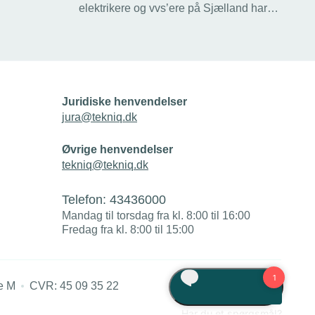
 på
elektrikere og vvs’ere på Sjælland har
akterer i
fået Energiselskabet Andel til at
olen og
investere 15 millioner kroner i at
belønne unge med en månedlig bonus
for at vælge de rette
erhvervsuddannelser. 175 unge
modtager 2030 kroner i legat om
Juridiske henvendelser
måneden netop nu.
jura@tekniq.dk
Øvrige henvendelser
tekniq@tekniq.dk
Telefon:
43436000
Mandag til torsdag fra kl. 8:00 til 16:00
Fredag fra kl. 8:00 til 15:00
e M
CVR: 45 09 35 22