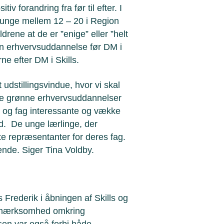
iv forandring fra før til efter. I
 unge mellem 12 – 20 i Region
rene at de er ”enige” eller ”helt
 en erhvervsuddannelse før DM i
ne efter DM i Skills.
 udstillingsvindue, hvor vi skal
ske grønne erhvervsuddannelser
r og fag interessante og vække
d. De unge lærlinge, der
lte repræsentanter for deres fag.
ende. Siger Tina Voldby.
Frederik i åbningen af Skills og
opmærksomhed omkring
en var også forbi både