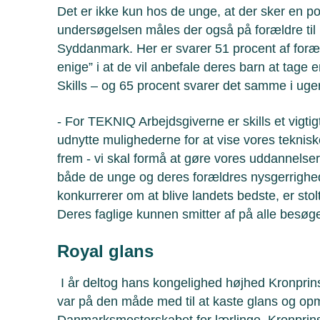
Det er ikke kun hos de unge, at der sker en posit
undersøgelsen måles der også på forældre til
Syddanmark. Her er svarer 51 procent af foræld
enige” i at de vil anbefale deres barn at tage
Skills – og 65 procent svarer det samme i uger
- For TEKNIQ Arbejdsgiverne er skills et vigtigt
udnytte mulighederne for at vise vores tekni
frem - vi skal formå at gøre vores uddannelse
både de unge og deres forældres nysgerrighe
konkurrerer om at blive landets bedste, er sto
Deres faglige kunnen smitter af på alle besøg
Royal glans
I år deltog hans kongelighed højhed Kronprins 
var på den måde med til at kaste glans og 
Danmarksmesterskabet for lærlinge. Kronprins