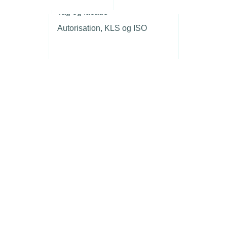
r
Tag og facade
Autorisation, KLS og ISO