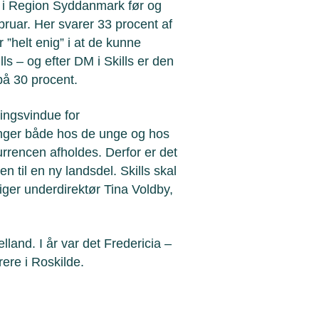
r i Region Syddanmark før og
februar. Her svarer 33 procent af
 ”helt enig” i at de kunne
s – og efter DM i Skills er den
 på 30 procent.
llingsvindue for
inger både hos de unge og hos
urrencen afholdes. Derfor er det
en til en ny landsdel. Skills skal
iger underdirektør Tina Voldby,
land. I år var det Fredericia –
rere i Roskilde.