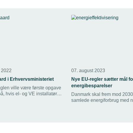
r 2022
07. august 2023
d i Erhvervsministeriet
Nye EU-regler sætter mål fo
energibesparelser
glen ville være første opgave
på, hvis el- og VE installatør
Danmark skal frem mod 2030
d blev erhvervsminister efter
samlede energiforbrug med 
procent. Det er resultatet af 
af EU's energieffektiviseringsd
TEKNIQ Arbejdsgiverne glæd
den nye målsætning, men efte
hænder til at løse opgaven.