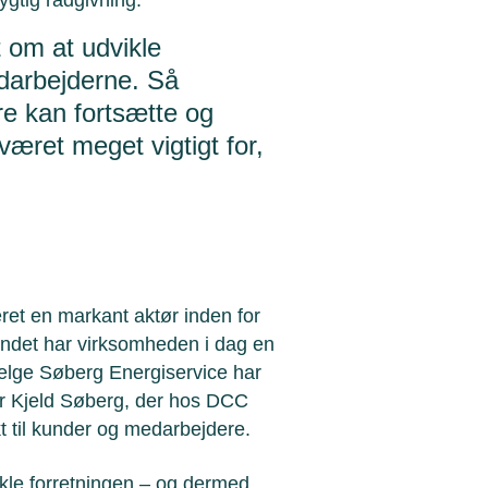
t om at udvikle
darbejderne. Så
re kan fortsætte og
været meget vigtigt for,
ret en markant aktør inden for
andet har virksomheden i dag en
ælge Søberg Energiservice har
rer Kjeld Søberg, der hos DCC
t til kunder og medarbejdere.
vikle forretningen – og dermed