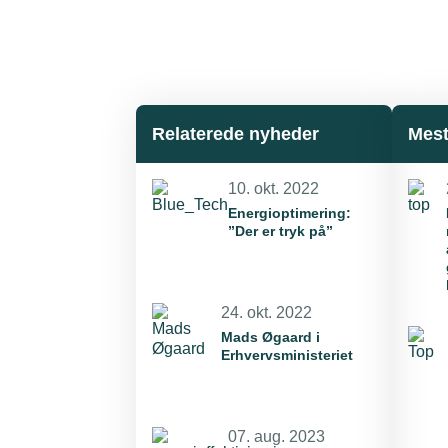
Relaterede nyheder
Mest
10. okt. 2022
Energioptimering:
”Der er tryk på”
24. okt. 2022
Mads Øgaard i
Erhvervsministeriet
07. aug. 2023