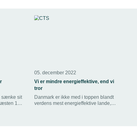
05. december 2022
r
Vi er mindre energieffektive, end vi
tror
 sænke sit
Danmark er ikke med i toppen blandt
næsten 12
verdens mest energieffektive lande,
en stramning
viser en datagennemgang, som
irektiv.
interesseorganisationen Synergi har
er over
lavet.
rlyser