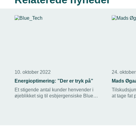
10. oktober 2022
24. oktobe
Energioptimering: ”Der er tryk på”
Mads Øgaar
Et stigende antal kunder henvender i
Tilskudsjun
øjeblikket sig til esbjergensiske Blue
at tage fat 
Tech for af få rådgivning om
Mads Øgaar
energioptimering. Virksomheden har en
valget.
række gode løsninger på hylden, men
oplever desværre også bureaukratiske
udfordringer på det blomstrende marked.