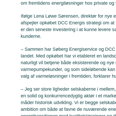
om fremtidens energiløsninger hos private og
Ifølge Lena Løwe Sørensen, direktør for nye 
afspejler opkøbet DCC Energis strategi om at
er den seneste investering i at kunne levere s
kunderne.
– Sammen har Søberg Energiservice og DCC En
landet. Med opkøbet har vi etableret en lands
naturligt vil betjene både eksisterende og nye 
varmepumpekunder, og som sideløbende kan 
valg af varmeløsninger i fremtiden, forklarer hu
– Jeg ser store ligheder selskaberne i mellem,
en solid og konkurrencedygtig aktør i et mark
måder historisk udvikling. Vi er begge selsk
ambition om både at favne de nuværende ener
energitransitionen med kvalitetsløsninger og d