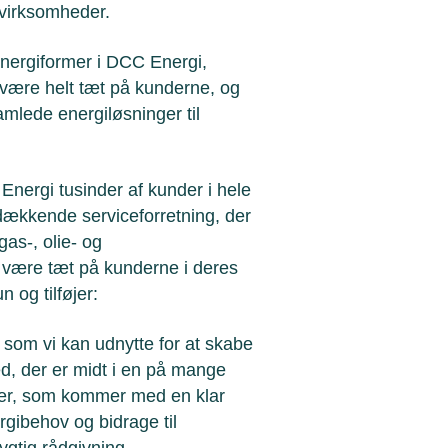
 virksomheder.
energiformer i DCC Energi,
 være helt tæt på kunderne, og
amlede energiløsninger til
ergi tusinder af kunder i hele
dækkende serviceforretning, der
gas-, olie- og
være tæt på kunderne i deres
n og tilføjer:
 som vi kan udnytte for at skabe
ed, der er midt i en på mange
aber, som kommer med en klar
gibehov og bidrage til
ygtig rådgivning.