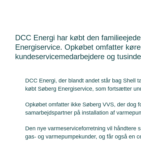
DCC Energi har købt den familieejed
Energiservice. Opkøbet omfatter køre
kundeservicemedarbejdere og tusinder
DCC Energi, der blandt andet står bag Shell t
købt Søberg Energiservice, som fortsætter u
Opkøbet omfatter ikke Søberg VVS, der dog f
samarbejdspartner på installation af varmepu
Den nye varmeserviceforretning vil håndtere se
gas- og varmepumpekunder, og får også en centr