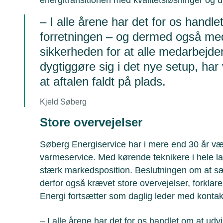
– I alle årene har det for os handle
forretningen – og dermed også me
sikkerheden for at alle medarbejde
dygtiggøre sig i det nye setup, har 
at aftalen faldt på plads.
Kjeld Søberg
Store overvejelser
Søberg Energiservice har i mere end 30 år væ
varmeservice. Med kørende teknikere i hele l
stærk markedsposition. Beslutningen om at s
derfor også krævet store overvejelser, forkla
Energi fortsætter som daglig leder med kontak
– I alle årene har det for os handlet om at ud