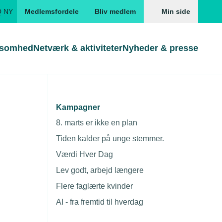
Q NY
Medlemsfordele
Bliv medlem
Min side
ksomhed
Netværk & aktiviteter
Nyheder & presse
Genveje
Genveje
serne
Kampagner
Gå direkte til
Gå direkte til
EUD
8. marts er ikke en plan
Skabeloner og kontrakter
Skabeloner
ddannelser
Tiden kalder på unge stemmer.
Beregn opsigelsesvarsel
TEKNIQ app
Værdi Hver Dag
nde uddannelser
Lev godt, arbejd længere
nelse og tilskud
Flere faglærte kvinder
ngsmateriale
AI - fra fremtid til hverdag