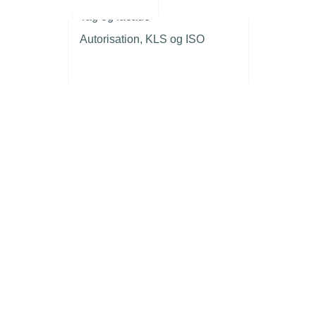
r
Tag og facade
Autorisation, KLS og ISO