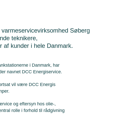
e varmeservicevirksomhed Søberg
nde teknikere,
 af kunder i hele Danmark.
ankstationerne i Danmark, har
nder navnet DCC Energiservice.
ortsat vil være DCC Energis
mper.
rvice og eftersyn hos olie-,
al rolle i forhold til rådgivning