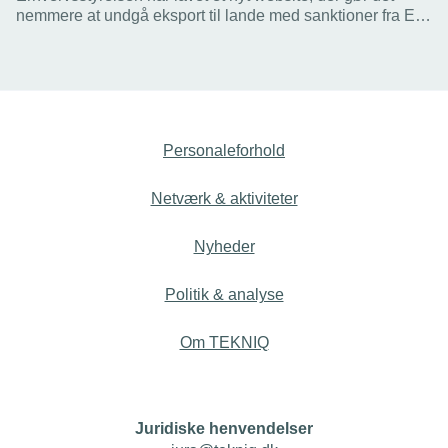
nemmere at undgå eksport til lande med sanktioner fra EU
og FN. Sådanne overtrædelser, eksempelvis i forhold til
Rusland, kan udløse både bøder og fængselsstraf.
Personaleforhold
Netværk & aktiviteter
Nyheder
Politik & analyse
Om TEKNIQ
Juridiske henvendelser