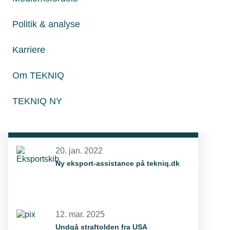
Politik & analyse
Læs mere om samme emne:
Karriere
Eksport
kontrolaktion
Udland
Om TEKNIQ
TEKNIQ NY
Relaterede nyheder
20. jan. 2022
Ny eksport-assistance på tekniq.dk
12. mar. 2025
Undgå straftolden fra USA