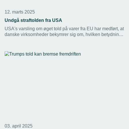
12. marts 2025
Undgå straftolden fra USA
USA's varsling om øget told på varer fra EU har medført, at
danske virksomheder bekymrer sig om, hvilken betydning
det kan få for deres handel med USA. På
Virksomhedsguiden.dk opdaterer Erhvervsstyrelsen med
alt fakta i sagen.
03. april 2025