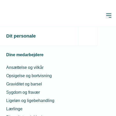
Åbn
Hjem
Dit personale
Svensk ID-kontrol er
bureaukratisk plage for
Dine medarbejdere
danske virksomheder
Ansættelse og vilkår
Publiceret:
09. feb. 2023
Skrevet af:
Jan Kristensen
Opsigelse og bortvisning
Graviditet og barsel
Sygdom og fravær
Ligeløn og ligebehandling
Lærlinge