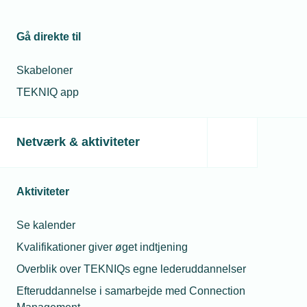
Gå direkte til
Skabeloner
TEKNIQ app
26. februar 2026
Vis det tekniske erhvervsliv frem i valgkampen
Netværk & aktiviteter
Som medlem kan du nu tage aktiv del i valgkampen frem
mod folketingsvalget den 24. marts. Medier og politikere
har brug for konkrete eksempler på det, der fylder i din
Aktiviteter
hverdag. Lad din stemme blive hørt på flere måder og skriv
dig op.
Se kalender
Kvalifikationer giver øget indtjening
Overblik over TEKNIQs egne lederuddannelser
Efteruddannelse i samarbejde med Connection