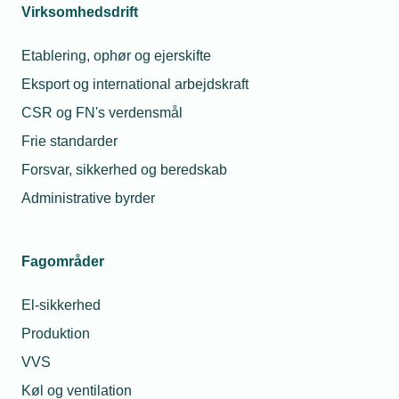
Virksomhedsdrift
Etablering, ophør og ejerskifte
Læs mere om samme emne:
Eksport og international arbejdskraft
FV26
TEKNIQ
Medlemsvirksomhed
CSR og FN's verdensmål
Det tekniske erhvervsliv
Frie standarder
Forsvar, sikkerhed og beredskab
Administrative byrder
Kontaktperson
Relaterede nyheder
Mest
Fagområder
El-sikkerhed
26. feb. 2026
Vis det tekniske
Produktion
erhvervsliv frem i
VVS
valgkampen
Køl og ventilation