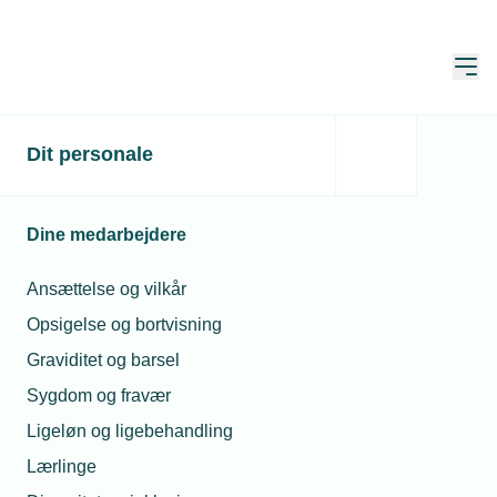
Åbn
Hjem
Dit personale
TEKNIQ går i valgkamp
med budskabet: Danmark
Dine medarbejdere
skal virke
Ansættelse og vilkår
Publiceret:
26. feb. 2026
Opsigelse og bortvisning
Skrevet af:
Kathrine Ejdum Kjølberg
Graviditet og barsel
Sygdom og fravær
Ligeløn og ligebehandling
Lærlinge