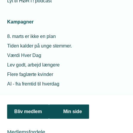
Lyt til HØRT! podcast
12. marts 2026
Formueskatten er en regning til dem, der skaber job og
Kampagner
vækst
Formueskatten sender regningen til familieejede
8. marts er ikke en plan
virksomheder, der har deres livsværk bundet i mursten,
Tiden kalder på unge stemmer.
inventar og udstyr. TEKNIQ og brancheorganisationen
HORESTA advarer nu om konsekvenserne.
Værdi Hver Dag
Lev godt, arbejd længere
Flere faglærte kvinder
Personaleforhold
AI - fra fremtid til hverdag
Netværk & aktiviteter
Nyheder
Bliv medlem
Min side
Politik & analyse
Medlemsfordele