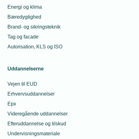
23. mar. 2026
Energi og klima
Medlemmerne
Bæredygtighed
gjorde
Kathrine Ejdum
forskellen i
Brand- og sikringsteknik
Kjølberg
valgkampen
Presseansvarlig
Tag og facade
Telefon:
Tlf. 77 41 15 60
Autorisation, KLS og ISO
27. feb. 2026
E-mail:
kek@tekniq.dk
Formueskat vil
bremse
innovation og
Uddannelserne
udvikling hos
Blunico
Vejen til EUD
Erhvervsuddannelser
Relaterede nyheder
Epx
Videregående uddannelser
Efteruddannelse og tilskud
Undervisningsmateriale