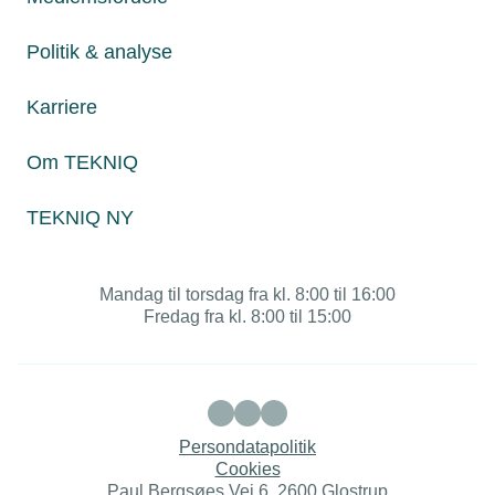
Om TEKNIQ
Politik & analyse
Karriere
Juridiske henvendelser
jura@tekniq.dk
Om TEKNIQ
Øvrige henvendelser
tekniq@tekniq.dk
TEKNIQ NY
Telefon:
43436000
Mandag til torsdag fra kl. 8:00 til 16:00
Fredag fra kl. 8:00 til 15:00
Persondatapolitik
Cookies
Paul Bergsøes Vej 6, 2600 Glostrup