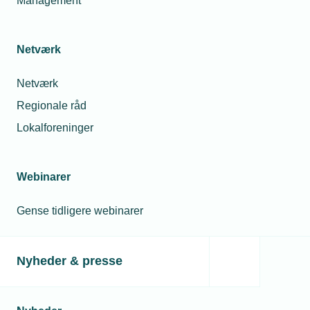
Management
Netværk
Netværk
23. marts 2026
Medlemmerne gjorde forskellen i valgkampen
Regionale råd
Direkte møder mellem kandidater og virksomheder gav det
Lokalforeninger
tekniske erhvervsliv en stærk stemme i valgkampen.
Webinarer
Gense tidligere webinarer
Nyheder & presse