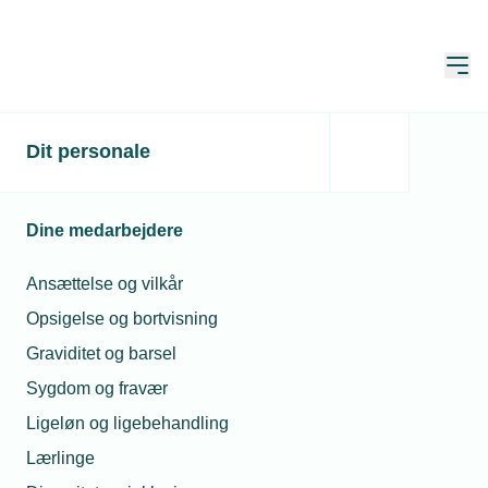
Åbn
Hjem
Dit personale
TEKNIQ: Regeringen
sætter strøm til fremtiden
Dine medarbejdere
Publiceret:
01. sep. 2025
Ansættelse og vilkår
Skrevet af:
Michael Degn Christensen og Kathrine Ejdum
Kjølberg
Opsigelse og bortvisning
Graviditet og barsel
Sygdom og fravær
Ligeløn og ligebehandling
Lærlinge