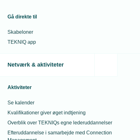
Gå direkte til
Relaterede nyheder
Skabeloner
TEKNIQ app
Netværk & aktiviteter
Aktiviteter
Se kalender
Kvalifikationer giver øget indtjening
28. august 2025
Overblik over TEKNIQs egne lederuddannelser
Varmepumpetilskud kan blive til fradrag
Efteruddannelse i samarbejde med Connection
Regeringen er klar til at ændre på tilskuddet til
varmepumper, så det fremover bliver et fast skattefradrag.