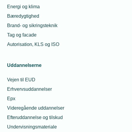
Energi og klima
Kontaktperson
Relaterede nyheder
Bæredygtighed
Brand- og sikringsteknik
28. aug. 2025
Tag og facade
Varmepumpetilskud
kan blive til fradrag
Autorisation, KLS og ISO
Uddannelserne
21. aug. 2025
Erhvervspuljen:
Ændrede krav til
Vejen til EUD
Michael Degn
ansøgning
Christensen
Erhvervsuddannelser
Presseansvarlig
Epx
Telefon:
Tlf. 77 42 42 27
08. jan. 2026
E-mail:
mdc@tekniq.dk
Videregående uddannelser
VE-godkendelsen
er fortid - hvad
Efteruddannelse og tilskud
byder fremtiden
på?
Undervisningsmateriale