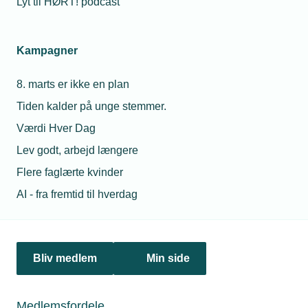
Lyt til HØRT! podcast
Kampagner
8. marts er ikke en plan
Tiden kalder på unge stemmer.
Værdi Hver Dag
02. september 2024
Lev godt, arbejd længere
Finanslov: Grønne tiltag må ikke stå alene
Flere faglærte kvinder
Der er fornuftige grønne ambitioner, men der skal flere
AI - fra fremtid til hverdag
investeringer til den digitale omstilling i den offentlige
sektor, lyder det fra TEKNIQ Arbejdsgiverne som reaktion
på regeringens finanslovsforslag.
Bliv medlem
Min side
Personaleforhold
Medlemsfordele