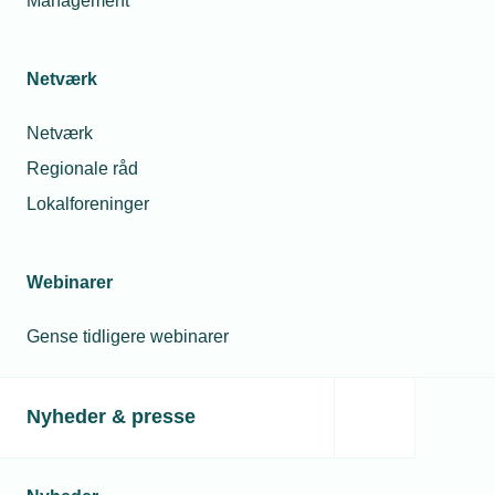
Management
udsugning er vejen frem, lyder det samtidig i rapporten.
Netværk
Netværk
Regionale råd
Lokalforeninger
Webinarer
23. november 2022
Gense tidligere webinarer
Klasseværelsernes luft fulde af kemi
Mekanisk ventilation er nøglen til at få renset luften i
elevernes klasselokaler, der ud over CO2 også er præget
Nyheder & presse
af kemiske stoffer, viser ny landsdækkende undersøgelse.