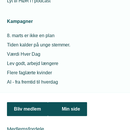
Lyt til HØRT! podcast
Personaleforhold
Netværk & aktiviteter
Kampagner
Nyheder
8. marts er ikke en plan
Politik & analyse
Tiden kalder på unge stemmer.
Værdi Hver Dag
Om TEKNIQ
Lev godt, arbejd længere
Flere faglærte kvinder
AI - fra fremtid til hverdag
Juridiske henvendelser
jura@tekniq.dk
Øvrige henvendelser
tekniq@tekniq.dk
Bliv medlem
Min side
Telefon:
43436000
Medlemsfordele
Mandag til torsdag fra kl. 8:00 til 16:00