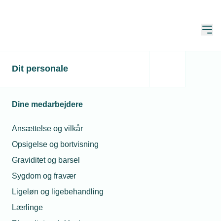
Åbn
Hjem
Dit personale
TEKNIQ: SF-forslag giver
folkeskolen luft til læring
Dine medarbejdere
Publiceret:
18. sep. 2025
Skrevet af:
Michael Degn
Ansættelse og vilkår
Opsigelse og bortvisning
Graviditet og barsel
Sygdom og fravær
Ligeløn og ligebehandling
Lærlinge