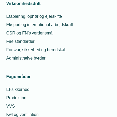
Virksomhedsdrift
Etablering, ophør og ejerskifte
Relaterede nyheder
Eksport og international arbejdskraft
CSR og FN's verdensmål
17. jan. 2022
Frie standarder
Luftskiftekrav slækket midt i corona-
Forsvar, sikkerhed og beredskab
epidemi
Administrative byrder
28. mar. 2022
Fagområder
Ventilation løser stort problem i skolerne
El-sikkerhed
Produktion
23. nov. 2022
VVS
Klasseværelsernes luft fulde af kemi
Køl og ventilation