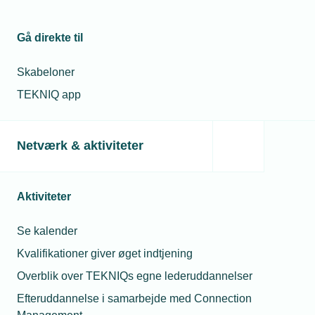
Opdateret bygningsreglement slækker på krav til luftskifte,
til trods for at sundhedsmyndighederne anbefaler netop det
til virusbekæmpelse.
Gå direkte til
Skabeloner
TEKNIQ app
Netværk & aktiviteter
Aktiviteter
Se kalender
28. marts 2022
Kvalifikationer giver øget indtjening
Ventilation løser stort problem i skolerne
Overblik over TEKNIQs egne lederuddannelser
Ny landsdækkende undersøgelse dokumenterer endnu en
gang alt for dårligt indeklima i klasselokalerne.
Efteruddannelse i samarbejde med Connection
Ventilationsløsninger med både indblæsning og