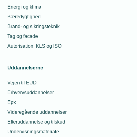
Energi og klima
Bæredygtighed
Brand- og sikringsteknik
Relaterede nyheder
Tag og facade
Autorisation, KLS og ISO
Uddannelserne
Vejen til EUD
Erhvervsuddannelser
Epx
Videregående uddannelser
17. januar 2022
Efteruddannelse og tilskud
Luftskiftekrav slækket midt i corona-epidemi
Undervisningsmateriale