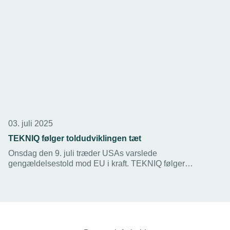
03. juli 2025
TEKNIQ følger toldudviklingen tæt
Onsdag den 9. juli træder USAs varslede
gengældelsestold mod EU i kraft. TEKNIQ følger
situationen tæt, og sammen med myndighederne har vi et
beredskab stående klar til at svare på medlemmernes
spørgsmål.