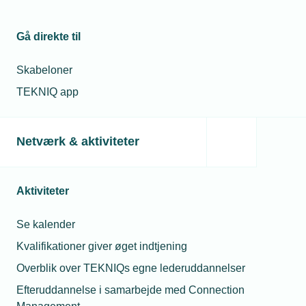
som sparringspartner, siger Maria Schougaard
Berntsen.
Gå direkte til
Du kan holde dig opdateret om de nyeste toldregler
Skabeloner
via
Virksomhedsguiden
.
TEKNIQ app
Netværk & aktiviteter
Læs mere om samme emne:
Told
Eksport
Medlemsvirksomhed
Aktiviteter
Se kalender
Kvalifikationer giver øget indtjening
Kontaktperson
Relaterede nyheder
Mes
Overblik over TEKNIQs egne lederuddannelser
Efteruddannelse i samarbejde med Connection
22. jan. 2026