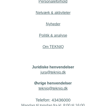
Personaleforhold
Netværk & aktiviteter
Nyheder
Politik & analyse
Om TEKNIQ
Juridiske henvendelser
jura@tekniq.dk
Øvrige henvendelser
tekniq@tekniq.dk
Telefon:
43436000
Mandag til torsdag fra kl. 8:00 til 16:00