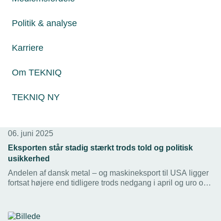
Politik & analyse
Karriere
Om TEKNIQ
TEKNIQ NY
06. juni 2025
Eksporten står stadig stærkt trods told og politisk
usikkerhed
Andelen af dansk metal – og maskineksport til USA ligger
fortsat højere end tidligere trods nedgang i april og uro om
nye toldsatser. Det viser styrken i dansk eksport – men
også behovet for en mere robust, langsigtet strategi, mener
TEKNIQ.