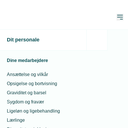
Åbn
Hjem
Dit personale
Toldtrussel skaber
usikkerhed for danske
Dine medarbejdere
virksomheder
Ansættelse og vilkår
Publiceret:
19. jan. 2026
Skrevet af:
Mimi Munch-Jensen
Opsigelse og bortvisning
Graviditet og barsel
Sygdom og fravær
Ligeløn og ligebehandling
Lærlinge