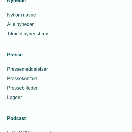
Nyheder
Relaterede nyheder
Nyt om navne
Alle nyheder
Tilmeld nyhedsbrev
Presse
Pressemeddelelser
Pressekontakt
Pressebilleder
Logoer
22. januar 2026
TEKNIQ glæder sig over skrinlagt straftold
Podcast
USA har foreløbigt skrinlagt truslen om straftold på
europæiske varer. TEKNIQ hilser meldingen velkommen.