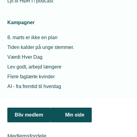
Lyt til HØRT! podcast
Det skaber ro her og nu for mange af de tekniske
virksomheder herhjemme – men usikkerheden viser, at der
fortsat er brug for aktiv risikostyring.
Kampagner
8. marts er ikke en plan
Tiden kalder på unge stemmer.
Værdi Hver Dag
Lev godt, arbejd længere
Flere faglærte kvinder
AI - fra fremtid til hverdag
26. januar 2026
Told bremsede Fransgårds amerikanske marked – nu
ser de mod Europa
Bliv medlem
Min side
Fransgård Maskinfabrik måtte arbejde hårdt for at styrke
markederne i Europa, da toldsatser gjorde det
amerikanske marked usikkert.
Medlemsfordele