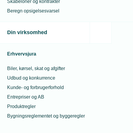
Skabeloner og kontrakter
Blunico A/S
Bo Ulsøe
Beregn opsigelsesvarsel
Martin Arberg
LINATECH A/S
Nielsen
Mads Strøjer
Din virksomhed
ODIN Engineering A/S
Rasmussen
JYDSK PLADE
BEARBEJDNINGS CENTER
Henrik Høgh
Erhvervsjura
A/S
Biler, kørsel, skat og afgifter
Syntegon Technology A/S
Per Fodslette Møller
FASTERHOLT
Rikke Kjær
Udbud og konkurrence
MASKINFABRIK A/S
Pedersen
Kunde- og forbrugerforhold
HJORTKÆR MASKINFABRIK
Entrepriser og AB
Alf Sand Simonsen
A/S
Produktregler
SteelXperts ApS
Bjarne Sørensen
Bygningsreglementet og byggeregler