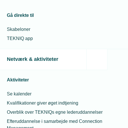
Gå direkte til
20. september 2021
Silkeborg spåntagning lukker i Kina
Skabeloner
Silkeborg Spåntagning fokuserer sin produktion i Europa
TEKNIQ app
og lukker fabrikken med 20 ansatte i Kina. Årsagen er en
kraftig stigning i fragtpriser, valutasvingninger og
importrestriktioner omkring Kina, hvorfra Silkeborg
Netværk & aktiviteter
Spåntagning har leveret til kunder over hele verdenen.
Aktiviteter
Se kalender
Kvalifikationer giver øget indtjening
Overblik over TEKNIQs egne lederuddannelser
Efteruddannelse i samarbejde med Connection