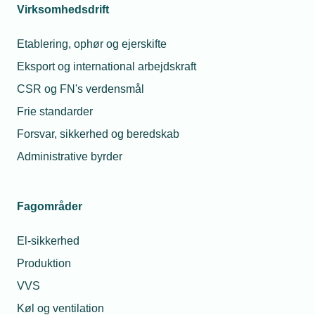
Virksomhedsdrift
Læs mere om samme emne:
Etablering, ophør og ejerskifte
Fasterholt
svejsning
Arbejdskraft
Økonomi
Eksport og international arbejdskraft
CSR og FN's verdensmål
Frie standarder
Forsvar, sikkerhed og beredskab
Relaterede nyheder
Administrative byrder
20. sep. 2021
Fagområder
Silkeborg spåntagning lukker i Kina
El-sikkerhed
Produktion
09. nov. 2022
VVS
Små ordrer – stor omsætning
Køl og ventilation