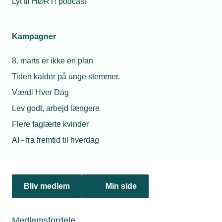
Lyt til HØRT! podcast
kunne rykke ud. Hos HSM Industri i Grenå er holdningen
klar, når vagttelefonen ringer: Det løser vi.
Kampagner
8. marts er ikke en plan
Personaleforhold
Tiden kalder på unge stemmer.
Netværk & aktiviteter
Værdi Hver Dag
Lev godt, arbejd længere
Nyheder
Flere faglærte kvinder
Politik & analyse
AI - fra fremtid til hverdag
Om TEKNIQ
Bliv medlem
Min side
Juridiske henvendelser
jura@tekniq.dk
Medlemsfordele