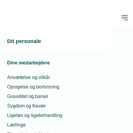
Åbn
Hjem
Dit personale
Tre nye direktører i
Industripolitisk Panel
Dine medarbejdere
Publiceret:
09. feb. 2023
Skrevet af:
Jan Kristensen
Ansættelse og vilkår
Opsigelse og bortvisning
Graviditet og barsel
Sygdom og fravær
Ligeløn og ligebehandling
Lærlinge