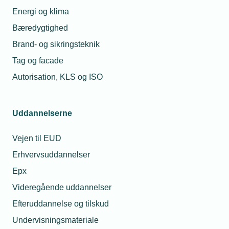
Energi og klima
Bæredygtighed
18. feb. 2022
Brand- og sikringsteknik
210 mand i Ukraine – direktøren er helt
rolig
Tag og facade
Autorisation, KLS og ISO
Relaterede nyheder
Uddannelserne
Vejen til EUD
Erhvervsuddannelser
Epx
Videregående uddannelser
Efteruddannelse og tilskud
Undervisningsmateriale