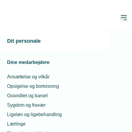
Åbn
Hjem
Dit personale
Trumps told truer stor-
ordre til Thorup Teknik
Dine medarbejdere
Publiceret:
27. feb. 2025
Skrevet af:
Jan Kristensen
Ansættelse og vilkår
Opsigelse og bortvisning
Graviditet og barsel
Sygdom og fravær
Ligeløn og ligebehandling
Lærlinge