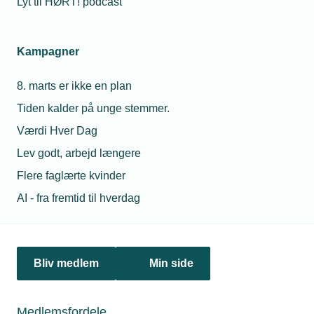
Lyt til HØRT! podcast
Kampagner
8. marts er ikke en plan
Tiden kalder på unge stemmer.
Værdi Hver Dag
13. marts 2025
Lev godt, arbejd længere
Toldkrigen brudt ud – vær bevæbnet
Trump har i denne uge lagt 25 procents ekstra told på al
Flere faglærte kvinder
stål og aluminium, der krydser grænsen ind til USA. Den
AI - fra fremtid til hverdag
nye toldsats vil især ramme metalindustrien fra de store
vindmølletårne over maskineri til mindre produkter lavet af
stål eller aluminium. Toldkrigen er en realitet.
Bliv medlem
Min side
Medlemsfordele