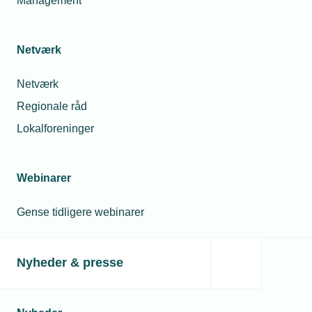
Management
Eksempler på YouTube:
Thorup Teknik - YouTube
Netværk
Netværk
Regionale råd
Læs mere om samme emne:
Lokalforeninger
Eksport
Automatisering
Webinarer
Gense tidligere webinarer
Kontaktperson
Relaterede nyheder
Nyheder & presse
13. mar. 2025
Toldkrigen brudt
ud – vær