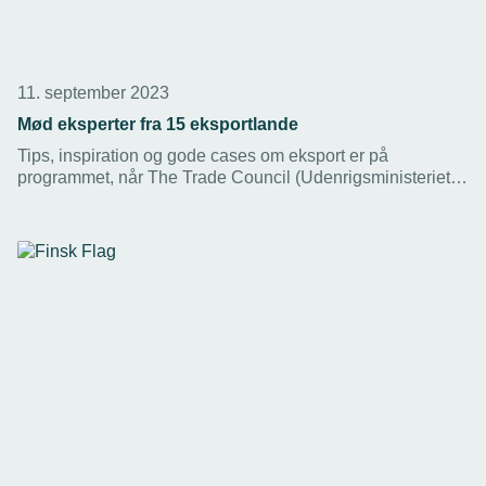
11. september 2023
Mød eksperter fra 15 eksportlande
Tips, inspiration og gode cases om eksport er på
programmet, når The Trade Council (Udenrigsministeriet),
Erhvervshus Fyn og Erhvervshus Sydjylland afholder
Syddansk Eksportdag 2023. Der tilbydes også direkte
eksportrådgivning.