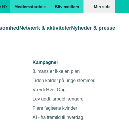
Q NY
Medlemsfordele
Bliv medlem
Min side
ksomhed
Netværk & aktiviteter
Nyheder & presse
Genveje
Genveje
serne
Kampagner
Gå direkte til
Gå direkte til
EUD
8. marts er ikke en plan
Skabeloner og kontrakter
Skabeloner
ddannelser
Tiden kalder på unge stemmer.
Beregn opsigelsesvarsel
TEKNIQ app
Værdi Hver Dag
nde uddannelser
Lev godt, arbejd længere
nelse og tilskud
Flere faglærte kvinder
ngsmateriale
AI - fra fremtid til hverdag