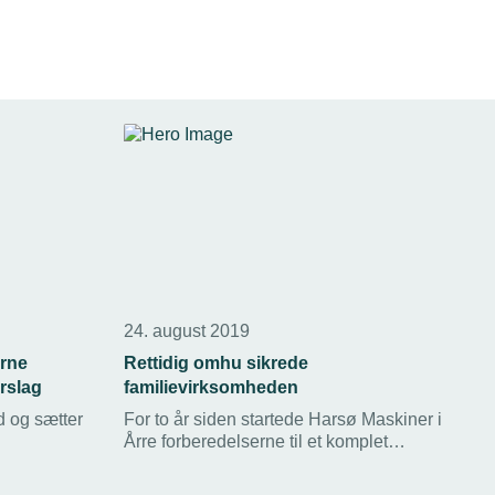
24. august 2019
erne
Rettidig omhu sikrede
orslag
familievirksomheden
d og sætter
For to år siden startede Harsø Maskiner i
Årre forberedelserne til et komplet
en det
generationsskifte.
 ikke sørger