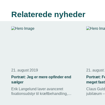
Relaterede nyheder
21. august 2019
21. august
Portræt: Jeg er mere opfinder end
Portræt: 
sælger
meget fas
Erik Langelund laver avanceret
Claus Guldb
fixationsudstyr til kræftbehandling,
jubilæum –
reparerer de lokale landbrugsmaskiner
Værktøjsma
eller leverer dele til rumfartsbranchen.
fejedreng o