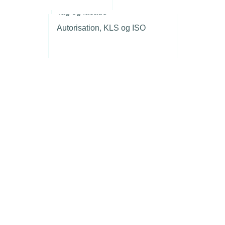
r
Tag og facade
Autorisation, KLS og ISO