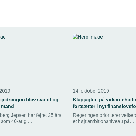
 2019
14. oktober 2019
Fejedrengen blev svend og
Klapjagten på virksomhed
t mand
fortsætter i nyt finanslovsf
erg Jepsen har fejret 25 års
Regeringen prioriterer velfær
 som 40-årig!
et højt ambitionsniveau på
geren startede som
klimaområdet. Det er fint – m
g første ansatte i Kruse
bliver tomme løfter, hvis man