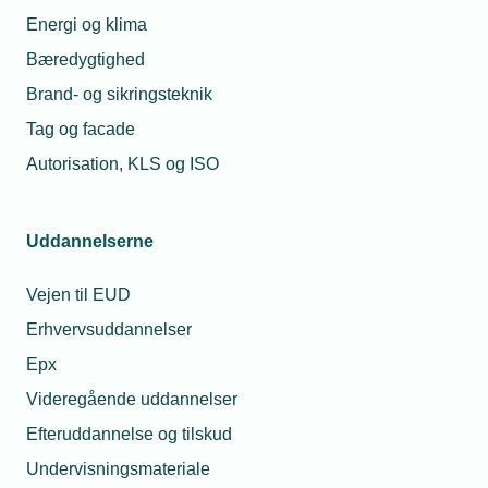
Kilde: Energistyrelsen/TEKNIQ Arbejdsgiverne
Energi og klima
Bæredygtighed
Brand- og sikringsteknik
Læs mere om samme emne:
Tag og facade
varmepumper
Varmepumpepuljen
Autorisation, KLS og ISO
Uddannelserne
Vejen til EUD
Kontaktperson
Relaterede nyheder
Erhvervsuddannelser
Epx
23. maj 2024
Varmepumpe-pulje
Videregående uddannelser
åbner mandag
Efteruddannelse og tilskud
Undervisningsmateriale