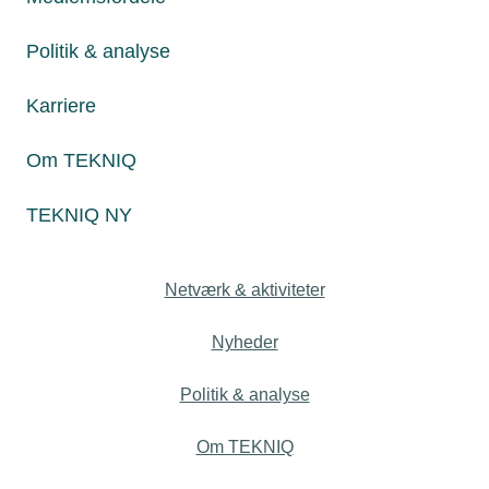
02. oktober 2023
Mange millioner grunde til at søge Varmepumpepuljen
Politik & analyse
Varmepumpepuljen åbnede d. 12. september, og der er
stadig mange millioner tilbage i puljen.
Karriere
Om TEKNIQ
TEKNIQ NY
Personaleforhold
Netværk & aktiviteter
Nyheder
Politik & analyse
Om TEKNIQ