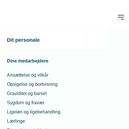
Åbn
Hjem
Dit personale
Varmepumpesalget
skåret midt over
Dine medarbejdere
Publiceret:
26. okt. 2023
Skrevet af:
Michael Degn
Ansættelse og vilkår
Opsigelse og bortvisning
Graviditet og barsel
Sygdom og fravær
Ligeløn og ligebehandling
Lærlinge