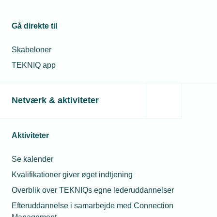
22. jan. 2024
2023 blev
Gå direkte til
katastrofalt år for
Michael Degn
varmepumpesalget
Christensen
Skabeloner
Presseansvarlig
Telefon:
Tlf. 77 42 42 27
TEKNIQ app
11. apr. 2024
E-mail:
mdc@tekniq.dk
VE-installatører ser
dystert på
fremtiden
Netværk & aktiviteter
Aktiviteter
Relaterede nyheder
Se kalender
Kvalifikationer giver øget indtjening
Overblik over TEKNIQs egne lederuddannelser
Efteruddannelse i samarbejde med Connection