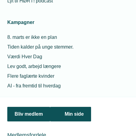
Lyt til HØRT! podcast
11. april 2024
Kampagner
VE-installatører ser dystert på fremtiden
VE-installatører ser mørke skyer i horisonten, når det
8. marts er ikke en plan
gælder ordrer på solcelleanlæg og varmepumper. Det viser
Tiden kalder på unge stemmer.
ny medlemsundersøgelse.
Værdi Hver Dag
Lev godt, arbejd længere
Flere faglærte kvinder
AI - fra fremtid til hverdag
Bliv medlem
Min side
Medlemsfordele