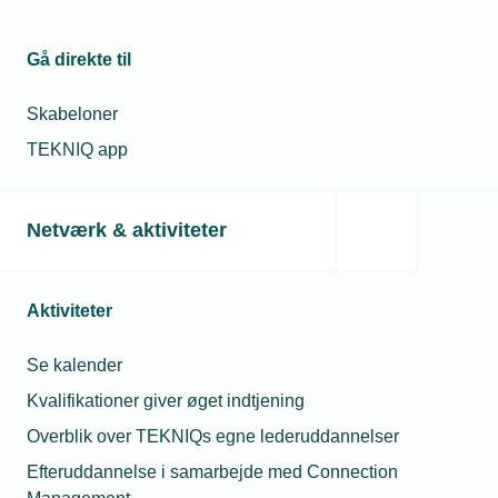
Gå direkte til
Skabeloner
Kontaktperson
Relaterede nyheder
TEKNIQ app
02. feb. 2023
Kunderne skal
Netværk & aktiviteter
have klar besked
om fjernvarme
Aktiviteter
22. jan. 2024
2023 blev
Se kalender
katastrofalt år for
Michael Degn
Kvalifikationer giver øget indtjening
varmepumpesalget
Christensen
Overblik over TEKNIQs egne lederuddannelser
Presseansvarlig
Telefon:
Tlf. 77 42 42 27
Efteruddannelse i samarbejde med Connection
11. apr. 2024
E-mail:
mdc@tekniq.dk