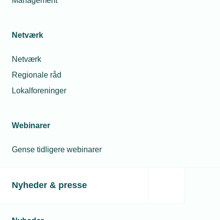
Management
VE-installatører ser
dystert på
fremtiden
Netværk
Netværk
Relaterede nyheder
Regionale råd
Lokalforeninger
Webinarer
Gense tidligere webinarer
Nyheder & presse