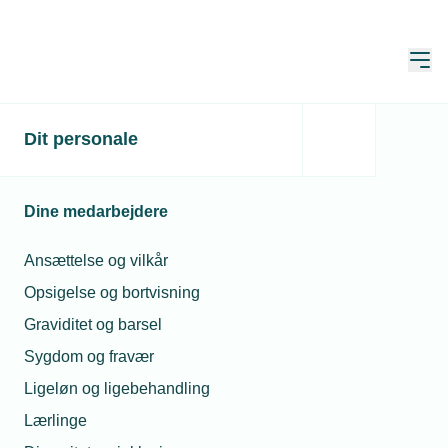
Åbn
Hjem
Dit personale
Vild vækst i
varmepumpesalg trods
Dine medarbejdere
afmatning
Ansættelse og vilkår
Publiceret:
21. nov. 2022
Skrevet af:
Michael Degn
Opsigelse og bortvisning
Graviditet og barsel
Sygdom og fravær
Ligeløn og ligebehandling
Lærlinge