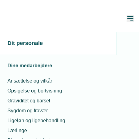
Åbn
Hjem
Gør det, vi ved virker
Dit personale
Opdateret:
20. okt. 2021
Dine medarbejdere
Ansættelse og vilkår
Opsigelse og bortvisning
Graviditet og barsel
Sygdom og fravær
Ligeløn og ligebehandling
Lærlinge