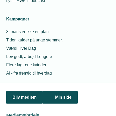
Lyt til HØRT! podcast
Netværk & aktiviteter
Kampagner
Nyheder
8. marts er ikke en plan
Politik & analyse
Tiden kalder på unge stemmer.
Om TEKNIQ
Værdi Hver Dag
Lev godt, arbejd længere
Flere faglærte kvinder
Juridiske henvendelser
AI - fra fremtid til hverdag
jura@tekniq.dk
Øvrige henvendelser
tekniq@tekniq.dk
Bliv medlem
Min side
Telefon:
43436000
Mandag til torsdag fra kl. 8:00 til 16:00
Medlemsfordele