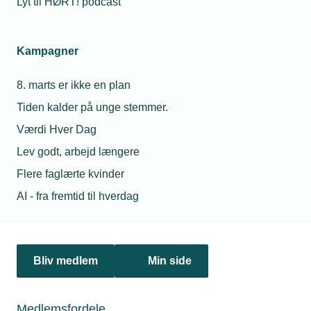
Lyt til HØRT! podcast
Netværk & aktiviteter
Kampagner
Nyheder
8. marts er ikke en plan
Politik & analyse
Tiden kalder på unge stemmer.
Om TEKNIQ
Værdi Hver Dag
Lev godt, arbejd længere
Flere faglærte kvinder
Juridiske henvendelser
AI - fra fremtid til hverdag
jura@tekniq.dk
Øvrige henvendelser
tekniq@tekniq.dk
Bliv medlem
Min side
Telefon:
43436000
Mandag til torsdag fra kl. 8:00 til 16:00
Medlemsfordele