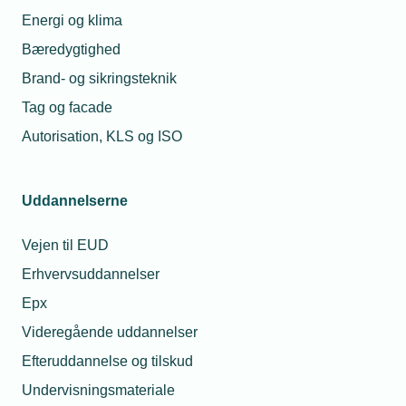
mangler at ”slippe data fri”. For offentlige data er det
Energi og klima
råstof, der kan være med til at skabe nye
Bæredygtighed
forretningsmodeller på et tidspunkt, hvor der er brug
Brand- og sikringsteknik
for at styrke erhvervslivets muligheder efter
Tag og facade
coronakrisen,” siger Troels Blicher Danielsen.
BEMÆRK:
Læs hele rapporten her!
Autorisation, KLS og ISO
Uddannelserne
Vejen til EUD
Erhvervsuddannelser
Epx
Kontaktperson
Videregående uddannelser
Efteruddannelse og tilskud
Undervisningsmateriale