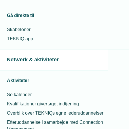
Gå direkte til
Skabeloner
Kommunikation
TEKNIQ app
TEKNIQ Arbejdsgiverne
Telefon:
Tlf. 43 43 60 00
E-mail:
tekniq@tekniq.dk
Netværk & aktiviteter
Aktiviteter
Se kalender
Kvalifikationer giver øget indtjening
Overblik over TEKNIQs egne lederuddannelser
Efteruddannelse i samarbejde med Connection