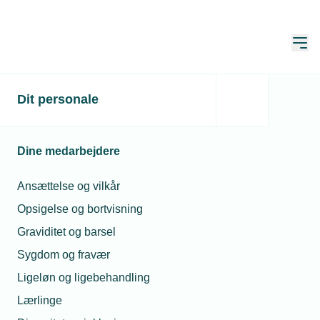
Åbn
Hjem
TEKNIQ
Dit personale
Pressemeddelelser
2021
marts
Rigide dataregler bremser grøn omstilling
Rigide dataregler
Dine medarbejdere
bremser grøn omstilling
Ansættelse og vilkår
Opsigelse og bortvisning
Publiceret:
11. mar. 2021
Graviditet og barsel
Bedre adgang til data fra fjernaflæste
Sygdom og fravær
målere til el, vand og varme kan sikre
Ligeløn og ligebehandling
store gevinster for både bygningsejere
Lærlinge
og installatører – men sådan er det