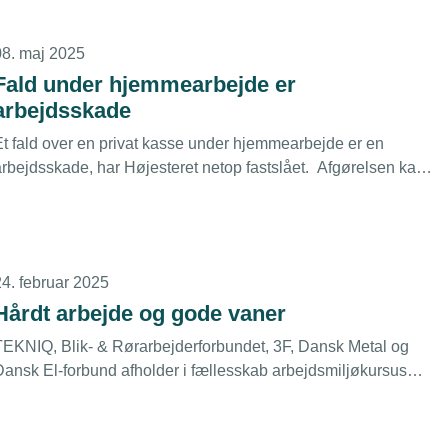
08. maj 2025
Fald under hjemmearbejde er
arbejdsskade
Et fald over en privat kasse under hjemmearbejde er en
arbejdsskade, har Højesteret netop fastslået. Afgørelsen kan
give usikkerhed om, hvad hjemmearbejde pålægger af pligter,
lyder det fra TEKNIQ.
24. februar 2025
Hårdt arbejde og gode vaner
TEKNIQ, Blik- & Rørarbejderforbundet, 3F, Dansk Metal og
Dansk El-forbund afholder i fællesskab arbejdsmiljøkursus
med fokus på vigtig forebyggelse ved hårdt fysisk arbejde.