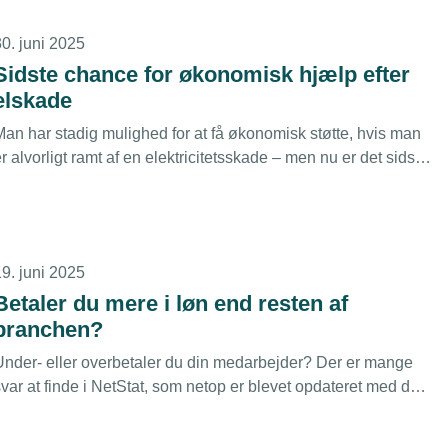
30. juni 2025
Sidste chance for økonomisk hjælp efter
elskade
Man har stadig mulighed for at få økonomisk støtte, hvis man
r alvorligt ramt af en elektricitetsskade – men nu er det sidste
hance for at få del af El-installatør H. Muncks og hustrus
Fond.
19. juni 2025
Betaler du mere i løn end resten af
branchen?
Under- eller overbetaler du din medarbejder? Der er mange
var at finde i NetStat, som netop er blevet opdateret med de
yeste tal for lønudviklingen i 1. kvartal 2025.