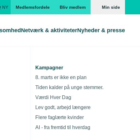
Q NY
Medlemsfordele
Bliv medlem
Min side
ksomhed
Netværk & aktiviteter
Nyheder & presse
Genveje
Genveje
serne
Kampagner
Søg
Gå direkte til
Gå direkte til
EUD
8. marts er ikke en plan
Skabeloner og kontrakter
Skabeloner
ddannelser
Tiden kalder på unge stemmer.
Beregn opsigelsesvarsel
TEKNIQ app
Værdi Hver Dag
nde uddannelser
Lev godt, arbejd længere
nelse og tilskud
Flere faglærte kvinder
ngsmateriale
AI - fra fremtid til hverdag