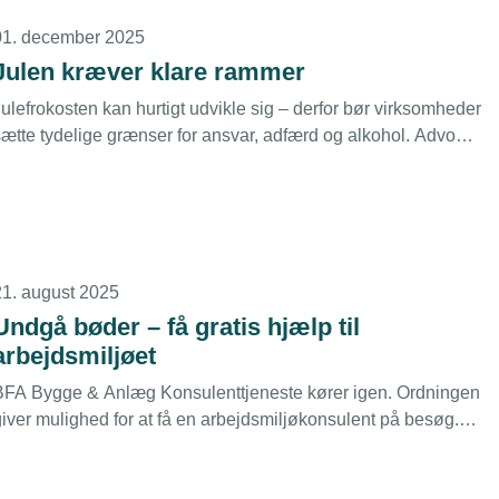
01. december 2025
Julen kræver klare rammer
ulefrokosten kan hurtigt udvikle sig – derfor bør virksomheder
ætte tydelige grænser for ansvar, adfærd og alkohol. Advokat
Randi Korff Bronée fra TEKNIQ deler sine erfaringer og
anbefalinger.
21. august 2025
Undgå bøder – få gratis hjælp til
arbejdsmiljøet
BFA Bygge & Anlæg Konsulenttjeneste kører igen. Ordningen
giver mulighed for at få en arbejdsmiljøkonsulent på besøg.
Så undgår man overraskelser, når Arbejdstilsynet kigger forbi.