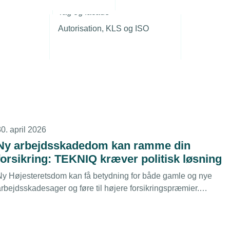
r
3. juli 2026
Tag og facade
Ny dom ændrer praksis for
Autorisation, KLS og ISO
arbejdsskadesager – få overblikket
Højesterets dom om erhvervsevnetab i arbejdsskadesager
an få betydning for både nye og tidligere sager. Her får du
overblikket over, hvad dommen betyder for din virksomhed.
0. april 2026
Ny arbejdsskadedom kan ramme din
forsikring: TEKNIQ kræver politisk løsning
Ny Højesteretsdom kan få betydning for både gamle og nye
arbejdsskadesager og føre til højere forsikringspræmier.
TEKNIQ arbejder for, at medlemmerne ikke skal betale prisen
for myndighedernes forkerte praksis.