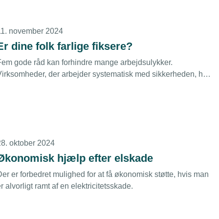
11. november 2024
Er dine folk farlige fiksere?
Fem gode råd kan forhindre mange arbejdsulykker.
Virksomheder, der arbejder systematisk med sikkerheden, har
nemlig færre uheld og dermed lavere sygefravær.
Arbejdstilsynet er netop nu ude med gode råd til
medarbejdere og ledelse på plakater til værkstederne -
ålrettet de farlige fiksere.
28. oktober 2024
Økonomisk hjælp efter elskade
er er forbedret mulighed for at få økonomisk støtte, hvis man
r alvorligt ramt af en elektricitetsskade.