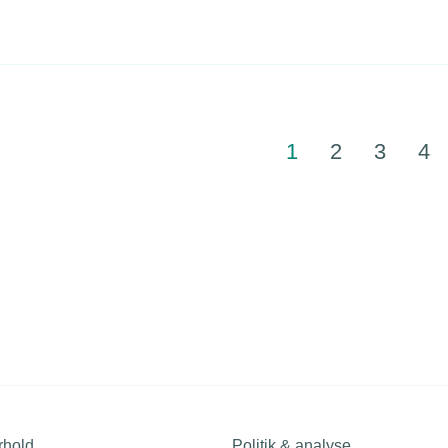
1
2
3
4
rhold
Politik & analyse