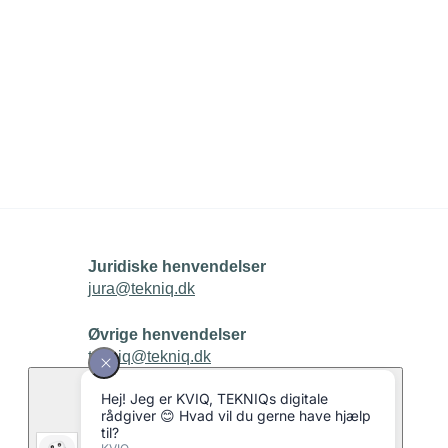
Juridiske henvendelser
jura@tekniq.dk
Øvrige henvendelser
tekniq@tekniq.dk
Telefon:
43436000
Mandag til torsdag fra kl. 8:00 til 16:00