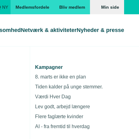
Q NY
Medlemsfordele
Bliv medlem
Min side
ksomhed
Netværk & aktiviteter
Nyheder & presse
Genveje
Genveje
serne
Kampagner
Søg
Gå direkte til
Gå direkte til
EUD
8. marts er ikke en plan
Skabeloner og kontrakter
Skabeloner
ddannelser
Tiden kalder på unge stemmer.
Beregn opsigelsesvarsel
TEKNIQ app
Værdi Hver Dag
nde uddannelser
Lev godt, arbejd længere
nelse og tilskud
Flere faglærte kvinder
ngsmateriale
AI - fra fremtid til hverdag