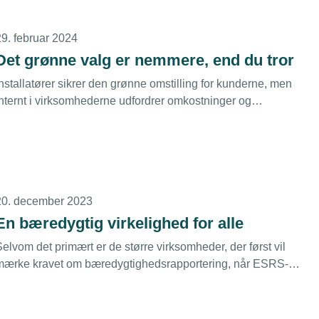
29. februar 2024
Det grønne valg er nemmere, end du tror
nstallatører sikrer den grønne omstilling for kunderne, men
internt i virksomhederne udfordrer omkostninger og
manglende information for en mærkbar omstilling, viser ny
rapport fra TEKNIQ Arbejdsgiverne og Dansk El-Forbund.
Hos Anderup Ntech i Odense er budskabet et helt andet, her
er det grønne valg ikke svært
20. december 2023
En bæredygtig virkelighed for alle
elvom det primært er de større virksomheder, der først vil
mærke kravet om bæredygtighedsrapportering, når ESRS-
irektivet træder i kraft i 2024, vil det snart sprede sig til de
mindre virksomheder – det er blot et spørgsmål om tid.