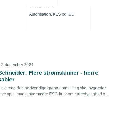
r
27. februar 2025
Tag og facade
Færre krav til
Autorisation, KLS og ISO
bæredygtighedsrapportering
U-kommissionen vil nu stille langt færre krav til rapportering
af bæredygtighed i Europas største virksomheder. En god og
rigtig beslutning, vurderer TEKNIQ. Det vil også betyde færre
rav til underleverandører. En Valified-rapport vil opfylde
remtidens krav.
12. december 2024
Schneider: Flere strømskinner - færre
kabler
I takt med den nødvendige grønne omstilling skal byggerier
leve op til stadig strammere ESG-krav om bæredygtighed og
nergieffektivitet. Det kræver blandt andet en mere fleksibel
linstallation eksempelvis med strømskinner i stedet for
abler, lyder det fra Schneider Electric.