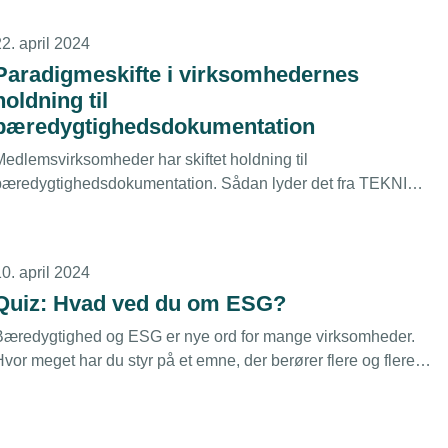
arealer” omkring virksomheden.
2. april 2024
Paradigmeskifte i virksomhedernes
holdning til
bæredygtighedsdokumentation
Medlemsvirksomheder har skiftet holdning til
bæredygtighedsdokumentation. Sådan lyder det fra TEKNIQ
rbejdsgivernes ekspert, der oplever, at der er sket et
paradigmeskift i medlemmernes holdning. En tendens, der
understøttes af ny undersøgelse fra Danmarks
0. april 2024
Erhvervsfremmebestyrelse.
Quiz: Hvad ved du om ESG?
Bæredygtighed og ESG er nye ord for mange virksomheder.
vor meget har du styr på et emne, der berører flere og flere
virksomheder. Tag vores lyn-quiz og blive klogere.