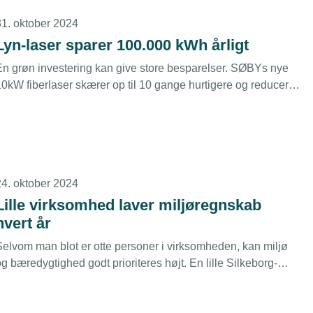
31. oktober 2024
Lyn-laser sparer 100.000 kWh årligt
En grøn investering kan give store besparelser. SØBYs nye
10kW fiberlaser skærer op til 10 gange hurtigere og reducerer
samtidig det årlige strømforbrug forbundet med laserskæring
ed ca. 100.000 kwh. Det er effekten af ny fiber-teknologi.
24. oktober 2024
Lille virksomhed laver miljøregnskab
hvert år
Selvom man blot er otte personer i virksomheden, kan miljø
g bæredygtighed godt prioriteres højt. En lille Silkeborg-
irksomhed har nu lavet miljøregnskab i tre år og satser på
lbiler, solceller, omfattende affaldssortering og ”vild med vilje-