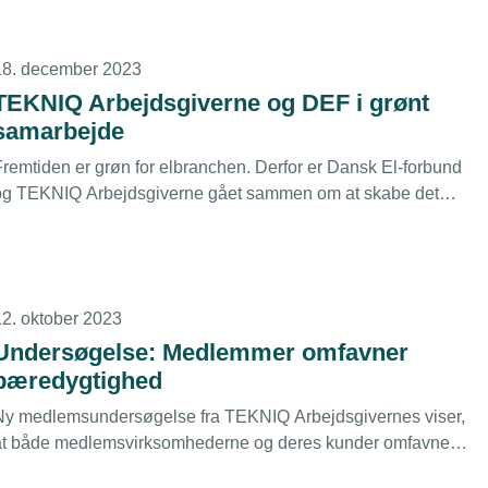
18. december 2023
TEKNIQ Arbejdsgiverne og DEF i grønt
samarbejde
Fremtiden er grøn for elbranchen. Derfor er Dansk El-forbund
og TEKNIQ Arbejdsgiverne gået sammen om at skabe det
nødvendige vidensgrundlag via en stor
bæredygtighedsanalyse. Resultaterne bliver præsenteret på
n omfattende tur rundt i landet i det nye år.
12. oktober 2023
Undersøgelse: Medlemmer omfavner
bæredygtighed
Ny medlemsundersøgelse fra TEKNIQ Arbejdsgivernes viser,
at både medlemsvirksomhederne og deres kunder omfavner
et øget fokus på bæredygtighed. Et tema der kan udforskes