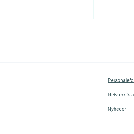
f
Personalefo
Netværk & ak
Nyheder