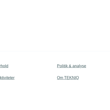
nærmere, i det nye netværk for bæredygtig
orretningsudvikling, som netop har afholdt første digitale
møde.
rhold
Politik & analyse
tiviteter
Om TEKNIQ