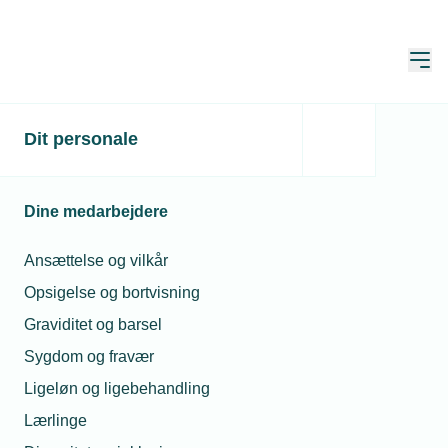
Åbn
Hjem
Søg
Dit personale
Søg
Dine medarbejdere
Ansættelse og vilkår
Opsigelse og bortvisning
Sortér
Graviditet og barsel
Sygdom og fravær
Viser 1 - 4 of af 4 resultater
Ligeløn og ligebehandling
Lærlinge