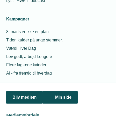
Lyt til HØRT! podcast
Netværk & aktiviteter
Kampagner
Nyheder
8. marts er ikke en plan
Politik & analyse
Tiden kalder på unge stemmer.
Om TEKNIQ
Værdi Hver Dag
Lev godt, arbejd længere
Flere faglærte kvinder
Juridiske henvendelser
AI - fra fremtid til hverdag
jura@tekniq.dk
Øvrige henvendelser
tekniq@tekniq.dk
Bliv medlem
Min side
Telefon:
43436000
Mandag til torsdag fra kl. 8:00 til 16:00
Medlemsfordele