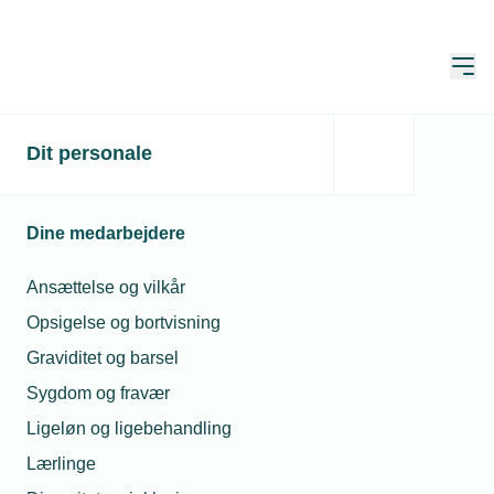
Åbn
Hjem
Søg
Dit personale
Søg
Dine medarbejdere
Ansættelse og vilkår
Opsigelse og bortvisning
Sortér
Graviditet og barsel
Sygdom og fravær
Viser 1 - 6 of af 6 resultater
Ligeløn og ligebehandling
Lærlinge