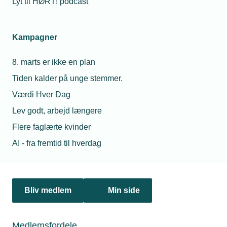
Lyt til HØRT! podcast
Netværk & aktiviteter
Kampagner
Nyheder
8. marts er ikke en plan
Politik & analyse
Tiden kalder på unge stemmer.
Om TEKNIQ
Værdi Hver Dag
Lev godt, arbejd længere
Flere faglærte kvinder
Juridiske henvendelser
AI - fra fremtid til hverdag
jura@tekniq.dk
Øvrige henvendelser
tekniq@tekniq.dk
Bliv medlem
Min side
Telefon:
43436000
Mandag til torsdag fra kl. 8:00 til 16:00
Medlemsfordele