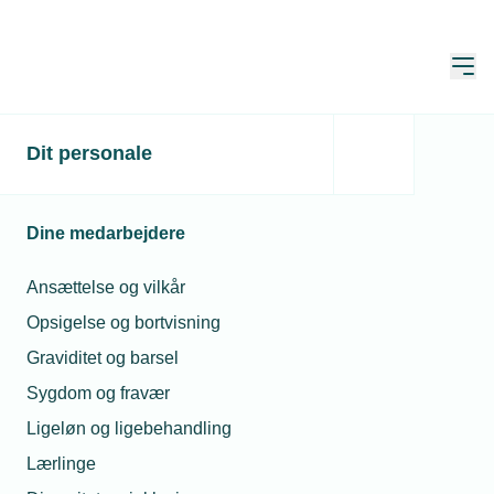
Åbn
Hjem
Søg
Dit personale
Søg
Dine medarbejdere
Ansættelse og vilkår
Opsigelse og bortvisning
Sortér
Graviditet og barsel
Sygdom og fravær
Viser 1 - 7 of af 7 resultater
Ligeløn og ligebehandling
Lærlinge