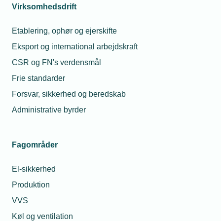
arbejde med robotter ved
Virksomhedsdrift
kantpressen. Viden og
inspirationen fra robotcellen skal
Etablering, ophør og ejerskifte
med tilbage til lærepladsen – og
Eksport og international arbejdskraft
frigøre hænder til andre opgaver.
CSR og FN's verdensmål
Frie standarder
Forsvar, sikkerhed og beredskab
Administrative byrder
Fagområder
El-sikkerhed
Produktion
VVS
Køl og ventilation