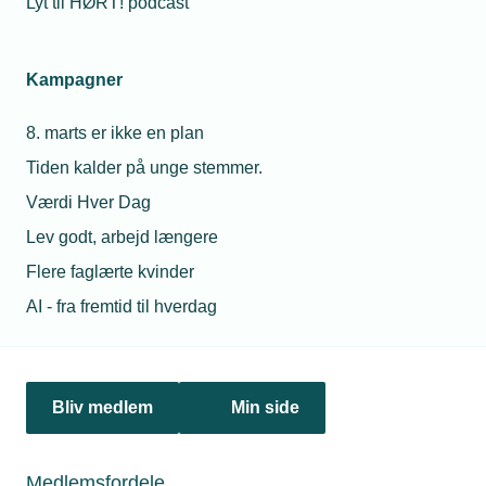
Lyt til HØRT! podcast
Netværk & aktiviteter
Kampagner
Nyheder
8. marts er ikke en plan
Politik & analyse
Tiden kalder på unge stemmer.
Om TEKNIQ
Værdi Hver Dag
Lev godt, arbejd længere
Flere faglærte kvinder
Juridiske henvendelser
AI - fra fremtid til hverdag
jura@tekniq.dk
Øvrige henvendelser
tekniq@tekniq.dk
Bliv medlem
Min side
Telefon:
43436000
Mandag til torsdag fra kl. 8:00 til 16:00
Medlemsfordele