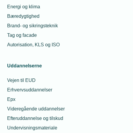
medlemskab
på din virksomheds medlemsside.
Energi og klima
TEKNIQ Arbejdsgiverne sætter
Bæredygtighed
nye standarder for at tilbyde
Brand- og sikringsteknik
medlemmerne digital indsigt i alle
kontakter, rådgivninger, webinarer
Tag og facade
og detaljerede økonomiske
Autorisation, KLS og ISO
forhold omkring kontingentet. Det
sker i et udvidet dashboard for
den enkelte virksomhed.
Uddannelserne
Vejen til EUD
Erhvervsuddannelser
Epx
Videregående uddannelser
Efteruddannelse og tilskud
Undervisningsmateriale