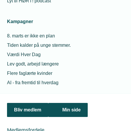
Lyt til HØRT! podcast
Netværk & aktiviteter
Kampagner
Nyheder
8. marts er ikke en plan
Politik & analyse
Tiden kalder på unge stemmer.
Om TEKNIQ
Værdi Hver Dag
Lev godt, arbejd længere
Flere faglærte kvinder
Juridiske henvendelser
AI - fra fremtid til hverdag
jura@tekniq.dk
Øvrige henvendelser
tekniq@tekniq.dk
Bliv medlem
Min side
Telefon:
43436000
Mandag til torsdag fra kl. 8:00 til 16:00
Medlemsfordele