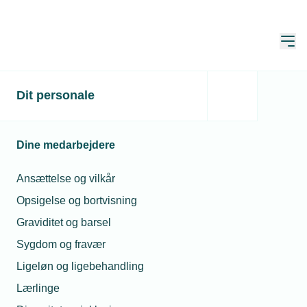
Åbn
Hjem
Søg
Dit personale
Søg
Dine medarbejdere
Ansættelse og vilkår
Opsigelse og bortvisning
Sortér
Graviditet og barsel
Sygdom og fravær
Viser 1 - 10 of af 10 resultater
Ligeløn og ligebehandling
Lærlinge