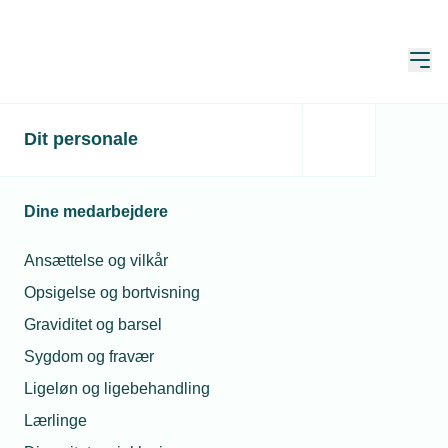
Åbn
Hjem
Søg
Dit personale
Søg
Dine medarbejdere
Ansættelse og vilkår
Opsigelse og bortvisning
Sortér
Graviditet og barsel
Sygdom og fravær
Viser 1 - 4 of af 4 resultater
Ligeløn og ligebehandling
Lærlinge