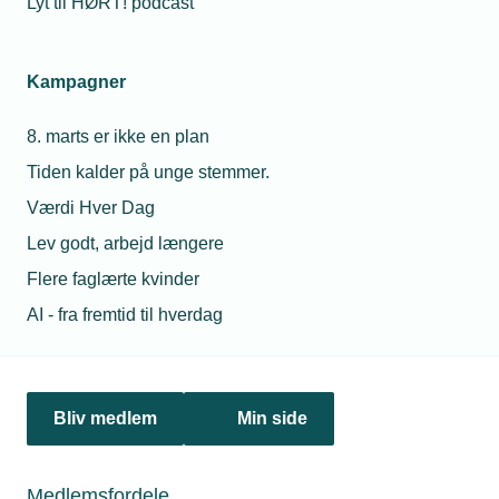
Lyt til HØRT! podcast
Netværk & aktiviteter
Kampagner
Nyheder
8. marts er ikke en plan
Politik & analyse
Tiden kalder på unge stemmer.
Om TEKNIQ
Værdi Hver Dag
Lev godt, arbejd længere
Flere faglærte kvinder
Juridiske henvendelser
AI - fra fremtid til hverdag
jura@tekniq.dk
Øvrige henvendelser
tekniq@tekniq.dk
Bliv medlem
Min side
Telefon:
43436000
Mandag til torsdag fra kl. 8:00 til 16:00
Medlemsfordele