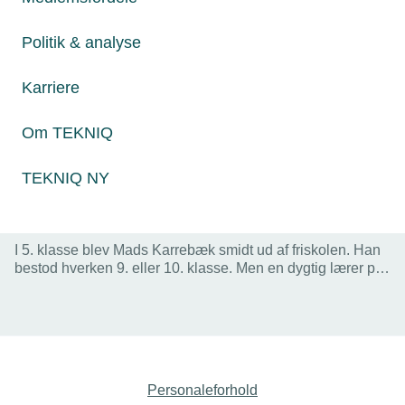
Politik & analyse
Karriere
Om TEKNIQ
TEKNIQ NY
27. november 2024
Mads blev smidt ud af skolen – nu har han eget
smedefirma og drømmer stort
I 5. klasse blev Mads Karrebæk smidt ud af friskolen. Han
bestod hverken 9. eller 10. klasse. Men en dygtig lærer på
efterskolen fik den skoletrætte til at interessere sig for
smedefaget. Svendeprøven blev bestået med et 12-tal. Nu
er Mads selvstændig smed og på vej med første
ansættelse. Og vinder af Fagtalent 24.
Personaleforhold