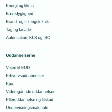
Energi og klima
Ledelse
Kundetilfredshed
Bæredygtighed
Kulturbærer
Brand- og sikringsteknik
Årets talentudvikler
Tag og facade
Autorisation, KLS og ISO
Uddannelserne
Læs mere om samme emne:
Vejen til EUD
Kundekommunikation
wicotec kirkebjerg
Byggeri
Erhvervsuddannelser
talentpris
Epx
Videregående uddannelser
Efteruddannelse og tilskud
Undervisningsmateriale