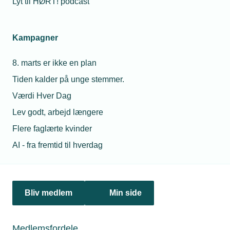
Lyt til HØRT! podcast
Kampagner
8. marts er ikke en plan
Tiden kalder på unge stemmer.
Værdi Hver Dag
Lev godt, arbejd længere
27. november 2024
Flere faglærte kvinder
Emilie baner vej for kvindelige lærlinge
AI - fra fremtid til hverdag
Danmarks første kvindelige Formel 1-mekaniker sætter i
dag fart på rekrutteringen af kvindelige lærlinge i
installationsbranchen. Én virksomhed gik fra ingen til 20
pct. kvindelige lærlinge pga. Emilie Raths tiltag. Indsatsen
Bliv medlem
Min side
giver en kåring til ”Fagtalent 24” inden for ledelse.
Medlemsfordele