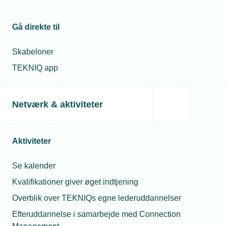
Kontaktperson
Relaterede nyheder
Gå direkte til
15. sep. 2025
Fagtalent-vinder: - Jeg
Skabeloner
har fået mere ansvar
TEKNIQ app
31. okt. 2024
Netværk & aktiviteter
Prisnominerede
fagtalenter fra en
Maria Schougaar
række
Berntsen
medlemsvirksomheder
Underdirektør for
Aktiviteter
Politik &
27. nov. 2024
Forretningsudviklin
Se kalender
Emilie baner vej for
Telefon:
Tlf. 77 41 15 74
kvindelige lærlinge
Kvalifikationer giver øget indtjening
E-mail:
msb@tekniq.dk
Overblik over TEKNIQs egne lederuddannelser
Efteruddannelse i samarbejde med Connection