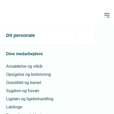
Åbn
Hjem
Dit personale
”Det er jo det, vi lever af”
Publiceret:
28. nov. 2024
Dine medarbejdere
Skrevet af:
Mads Hagemann Petersen
Ansættelse og vilkår
Opsigelse og bortvisning
Graviditet og barsel
Sygdom og fravær
Ligeløn og ligebehandling
Lærlinge