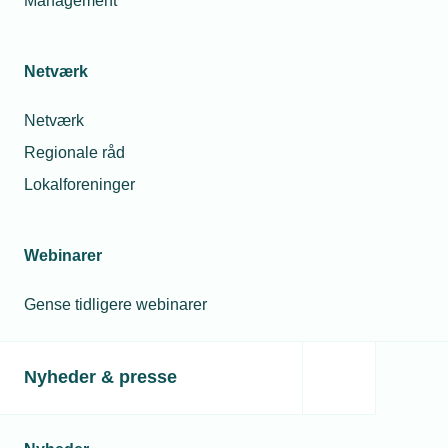
Management
Relaterede nyheder
Netværk
Netværk
Regionale råd
Lokalforeninger
Webinarer
Gense tidligere webinarer
15. september 2025
Fagtalent-vinder: - Jeg har fået mere ansvar
Nyheder & presse
Da Marco Asmussen fandt ud af, at han var indstillet til
Fagtalent 2024, følte han sig set på en stor arbejdsplads.
At vinde kategorien ”Kundetilfredshed” har givet ham mere