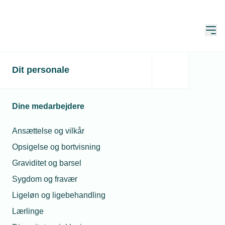
Åbn
Hjem
Søg
Dit personale
Søg
Dine medarbejdere
Ansættelse og vilkår
Opsigelse og bortvisning
Sortér
Graviditet og barsel
Sygdom og fravær
Viser 11 - 14 of af 14 resultater
Ligeløn og ligebehandling
Lærlinge