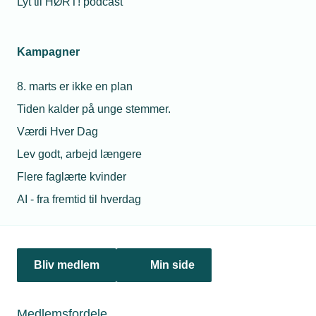
Lyt til HØRT! podcast
Netværk & aktiviteter
Kampagner
Nyheder
8. marts er ikke en plan
Politik & analyse
Tiden kalder på unge stemmer.
Om TEKNIQ
Værdi Hver Dag
Lev godt, arbejd længere
Flere faglærte kvinder
Juridiske henvendelser
AI - fra fremtid til hverdag
jura@tekniq.dk
Øvrige henvendelser
tekniq@tekniq.dk
Bliv medlem
Min side
Telefon:
43436000
Mandag til torsdag fra kl. 8:00 til 16:00
Medlemsfordele