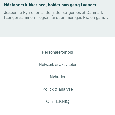
Når landet lukker ned, holder han gang i vandet
Jesper fra Fyn er en af dem, der sørger for, at Danmark
hænger sammen – også når strømmen går. Fra en gammel
gård på Østfyn med udsigt til Storebælt er Jesper klar til at
rykke ud, hvis krisen rammer.
Personaleforhold
Netværk & aktiviteter
Nyheder
Politik & analyse
Om TEKNIQ