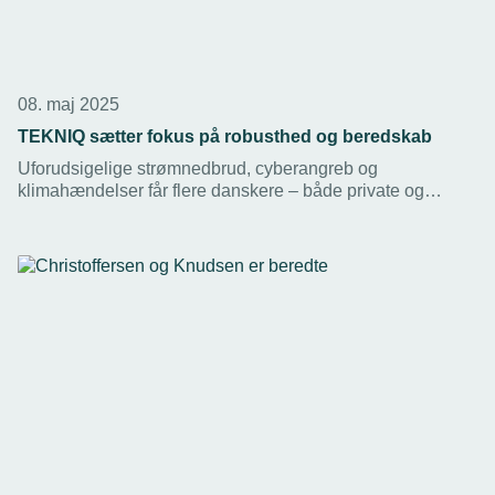
08. maj 2025
TEKNIQ sætter fokus på robusthed og beredskab
Uforudsigelige strømnedbrud, cyberangreb og
klimahændelser får flere danskere – både private og
virksomheder – til at tænke i løsninger, der kan sikre dem i
en krise.