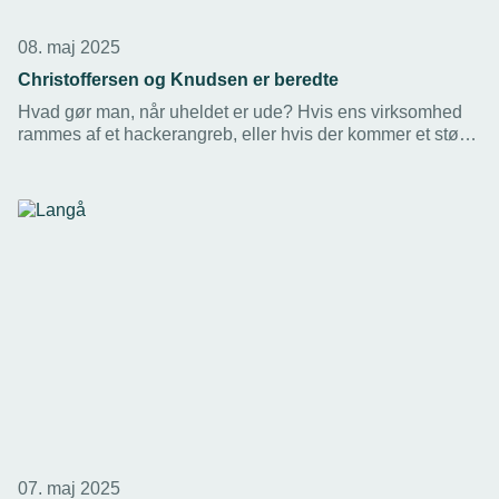
08. maj 2025
Christoffersen og Knudsen er beredte
Hvad gør man, når uheldet er ude? Hvis ens virksomhed
rammes af et hackerangreb, eller hvis der kommer et større
strømsvigt som det i Spanien og Portugal? Det satte
Christoffersen og Knudsen A/S sig for at finde svar på.
07. maj 2025