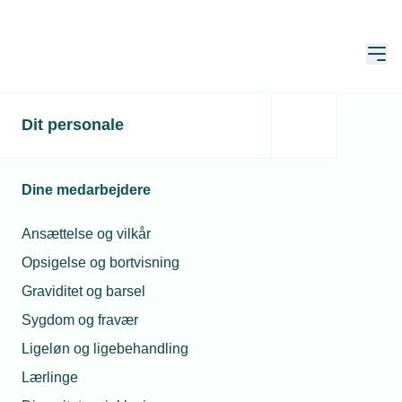
Åbn
Hjem
Dit personale
Dronehændelser afslører
sårbar kritisk
Dine medarbejdere
infrastruktur
Ansættelse og vilkår
Publiceret:
25. sep. 2025
Skrevet af:
Mimi Munch-Jensen
Opsigelse og bortvisning
Graviditet og barsel
Sygdom og fravær
Ligeløn og ligebehandling
Lærlinge