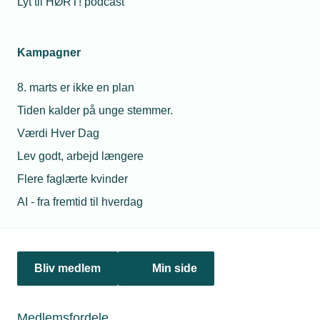
Lyt til HØRT! podcast
TEKNIQ
sætter fokus
Nicolaj Sylvester
på robusthed
Brarup
Kampagner
og beredskab
Chefkonsulent
Telefon:
Tlf. 77 41 15 24
8. marts er ikke en plan
08. maj 2025
E-mail:
nsb@tekniq.dk
Christoffersen
Tiden kalder på unge stemmer.
og Knudsen
Værdi Hver Dag
er beredte
Lev godt, arbejd længere
Flere faglærte kvinder
AI - fra fremtid til hverdag
Relaterede nyheder
Bliv medlem
Min side
Medlemsfordele