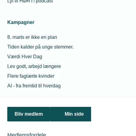
Lyt til HØRT! podcast
Netværk & aktiviteter
Kampagner
Nyheder
8. marts er ikke en plan
Politik & analyse
Tiden kalder på unge stemmer.
Om TEKNIQ
Værdi Hver Dag
Lev godt, arbejd længere
Flere faglærte kvinder
Juridiske henvendelser
AI - fra fremtid til hverdag
jura@tekniq.dk
Øvrige henvendelser
tekniq@tekniq.dk
Bliv medlem
Min side
Telefon:
43436000
Mandag til torsdag fra kl. 8:00 til 16:00
Medlemsfordele