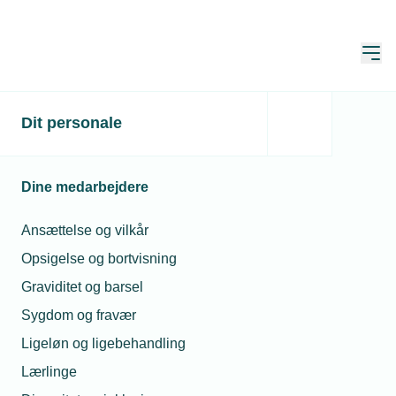
Åbn
Hjem
Søg
Dit personale
Søg
Dine medarbejdere
Ansættelse og vilkår
Opsigelse og bortvisning
Sortér
Graviditet og barsel
Sygdom og fravær
Viser 11 - 20 of af 36 resultater
Ligeløn og ligebehandling
Lærlinge