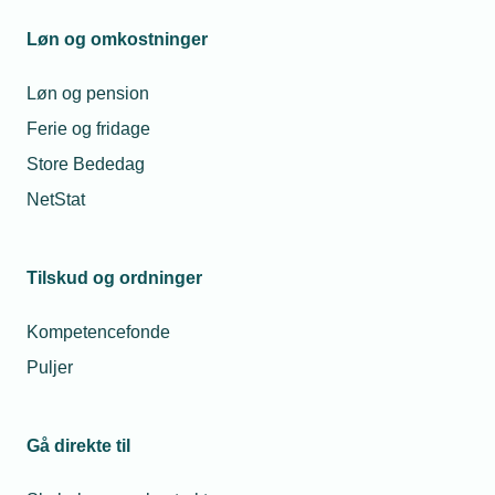
Løn og omkostninger
EUV 1
Løn og pension
Ferie og fridage
Lærlinge, som inden for de sidste 5 år har
Store Bededag
mindst 2 års relevant erhvervserfaring. Her
NetStat
udgør uddannelsen udelukkende den tid på
skolen, som realkompetencevurderingen har
resulteret i. Der er altså ingen praktiktid i
Tilskud og ordninger
virksomheden.
Kompetencefonde
Puljer
EUV 2
Gå direkte til
Lærlinge, som i forvejen har en anden
erhvervsuddannelse, en studentereksamen