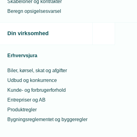
Skabeloner og kontrakter
eller inden for de sidste 5 år har mindre end 2
Beregn opsigelsesvarsel
års relevant erhvervserfaring. Men som
alligevel har arbejdet inden for branchen i en
periode, og derved har opnået tilstrækkelig
Din virksomhed
relevant erhvervserfaring til at blive uddannet
på et kortere forløb. På dette forløb afkortes
hovedforløbets skoletid med mindst 10 %.
Erhvervsjura
Biler, kørsel, skat og afgifter
EUV 3
Udbud og konkurrence
Kunde- og forbrugerforhold
Lærlinge, som til trods for erhvervserfaring
Entrepriser og AB
vurderes til ikke at have nogen relevant
Produktregler
erfaring med installationsbranchen. Dette
Bygningsreglementet og byggeregler
forløb sidestilles med de unge under 25 år,
både i forhold til indhold og