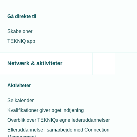
Søg her om
Uddannelsesaftale
Konta
godkendelse til
Gå direkte til
at uddanne
lærlinge
Skabeloner
TEKNIQ app
El- og vvs-
lærlinge
Når virksomheden har
Netværk & aktiviteter
besluttet sig for at
Lærlinge
ansætte en lærling i
indenfor
All
smede- og
virksomheden, skal
industriområdet
arbejdsgiver og
Aktiviteter
Uddann
lærling underskrive en
Tlf.
uddannelsesaftale.
Se kalender
E-m
asp
Kvalifikationer giver øget indtjening
Læs om aftalen +
download blanketter
Overblik over TEKNIQs egne lederuddannelser
Efteruddannelse i samarbejde med Connection