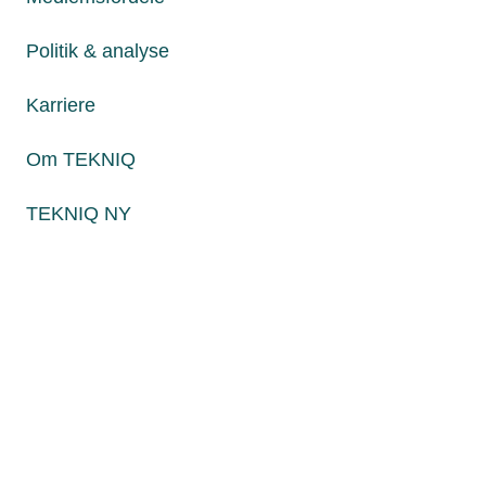
Fredag fra kl. 8:00 til 15:00
Politik & analyse
Karriere
Persondatapolitik
Cookies
Om TEKNIQ
Paul Bergsøes Vej 6, 2600 Glostrup
Billedskærervej 17, 5230 Odense M
TEKNIQ NY
CVR: 45 09 35 22