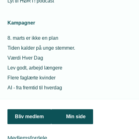
Lyt til HØRT! podcast
Netværk & aktiviteter
Kampagner
Nyheder
8. marts er ikke en plan
Politik & analyse
Tiden kalder på unge stemmer.
Om TEKNIQ
Værdi Hver Dag
Lev godt, arbejd længere
Flere faglærte kvinder
Juridiske henvendelser
AI - fra fremtid til hverdag
jura@tekniq.dk
Øvrige henvendelser
tekniq@tekniq.dk
Bliv medlem
Min side
Telefon:
43436000
Mandag til torsdag fra kl. 8:00 til 16:00
Medlemsfordele