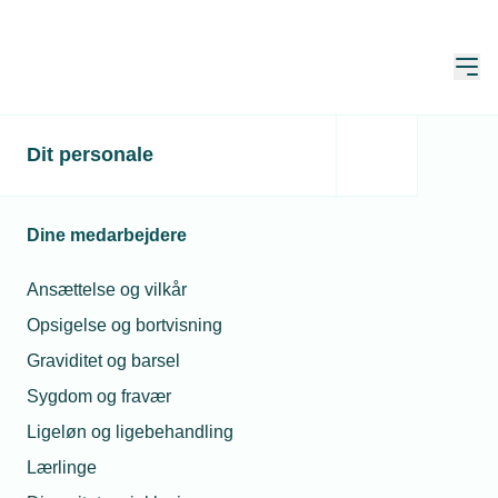
Åbn
Hjem
Voksenlærlinge
Dit personale
Opdateret:
26. jun. 2026
Dine medarbejdere
For at blive voksenlærling skal man
Ansættelse og vilkår
være fyldt 25 år, når
Opsigelse og bortvisning
erhvervsuddannelsen er påbegyndes.
Graviditet og barsel
Sygdom og fravær
En voksenlærling (EUV) vil i nogle tilfælde have
Ligeløn og ligebehandling
mulighed for at få forkortet uddannelsestiden.
Lærlinge