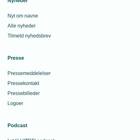
Nyheder
Nyt om navne
Alle nyheder
Tilmeld nyhedsbrev
Lokalforeninger
Presse
Københavns Blikkenslager- og VVS
Laug
Pressemeddelelser
Pressekontakt
Vis netværk
Pressebilleder
Logoer
Podcast