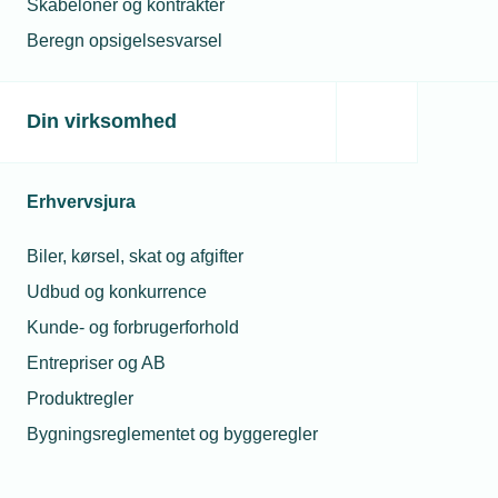
Skabeloner og kontrakter
Beregn opsigelsesvarsel
Din virksomhed
Erhvervsjura
Biler, kørsel, skat og afgifter
Udbud og konkurrence
Kunde- og forbrugerforhold
Lokalforeninger
Entrepriser og AB
Arbejdsgiverne Sydsjælland & Øerne
Produktregler
Vis netværk
Bygningsreglementet og byggeregler