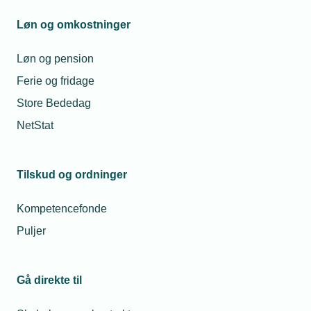
Vis netværk
Løn og omkostninger
Løn og pension
Ferie og fridage
Store Bededag
NetStat
Tilskud og ordninger
Kompetencefonde
Puljer
Lokalforeninger
Arbejdsgiverne Nordjylland
Gå direkte til
Vis netværk