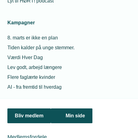
Lyt til HØRT! podcast
Kampagner
8. marts er ikke en plan
Lokalforeninger
Tiden kalder på unge stemmer.
TEKNIQ Arbejdsgiverne Fyn
Værdi Hver Dag
Lev godt, arbejd længere
Vis netværk
Flere faglærte kvinder
AI - fra fremtid til hverdag
Bliv medlem
Min side
Medlemsfordele