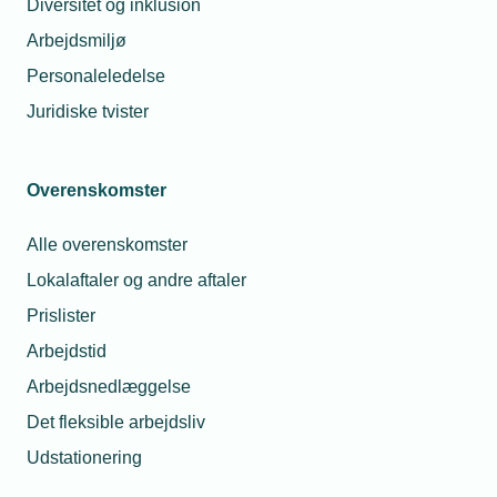
Diversitet og inklusion
Type
Arbejdsmiljø
Personaleledelse
Juridiske tvister
Overenskomster
Alle overenskomster
Lokalaftaler og andre aftaler
Prislister
Arbejdstid
Arbejdsnedlæggelse
Lokalforeninger
Det fleksible arbejdsliv
Arbejdsgiverne Nord og Vest for
Udstationering
Vejle