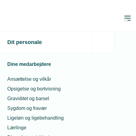
Åbn
Hjem
TEKNIQ
Dit personale
Netværk og aktiviteter
Netværk
Netværk
Dine medarbejdere
Få overblik over alle TEKNIQs netværk,
Ansættelse og vilkår
regionalråd og lokalforeninger. Du kan
Opsigelse og bortvisning
sortere visningen efter type til højre.
Graviditet og barsel
Sygdom og fravær
Alle netværk og
Ligeløn og ligebehandling
fællesskaber
Lærlinge