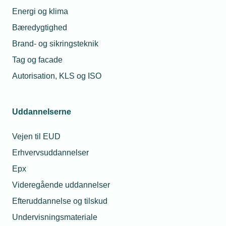
Energi og klima
Bæredygtighed
Brand- og sikringsteknik
Tag og facade
Autorisation, KLS og ISO
Lokalforeninger
Uddannelserne
El-Installatørforeningen for Roskilde
Vejen til EUD
og Omegn
Erhvervsuddannelser
Vis netværk
Epx
Videregående uddannelser
Efteruddannelse og tilskud
Undervisningsmateriale