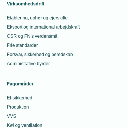
Virksomhedsdrift
Etablering, ophør og ejerskifte
Eksport og international arbejdskraft
CSR og FN's verdensmål
Frie standarder
Forsvar, sikkerhed og beredskab
Administrative byrder
Lokalforeninger
Arbejdsgiverne Vest
Fagområder
El-sikkerhed
Vis netværk
Produktion
VVS
Køl og ventilation