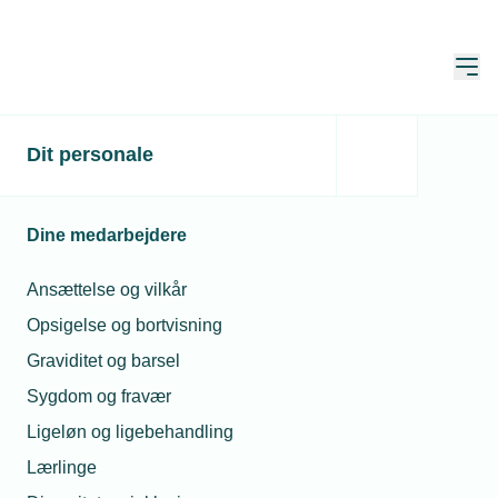
Åbn
Hjem
Dit personale
Ekstra timer til
medarbejder i pengenød?
Dine medarbejdere
Spørgeboks
Ansættelse og vilkår
Publiceret:
17. jun. 2024
Opsigelse og bortvisning
Spørgsmål besvaret af:
Randi Korff Bronée
Graviditet og barsel
Sygdom og fravær
Ligeløn og ligebehandling
Lærlinge