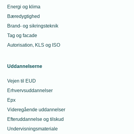
drikke alkohol til
hjemme?
sommerfesten?
Energi og klima
Bæredygtighed
08. apr.
2024
Brand- og sikringsteknik
Montør
Tag og facade
fængslet –
hvad gør
Autorisation, KLS og ISO
vi?
Uddannelserne
Relaterede nyheder
Vejen til EUD
Erhvervsuddannelser
Spørgeboks
Epx
Videregående uddannelser
Efteruddannelse og tilskud
Undervisningsmateriale