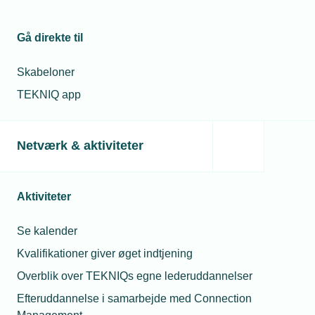
Gå direkte til
17. april 2023
Skabeloner
Må vi opsige en vordende far?
TEKNIQ app
Vi har gennem en periode oplevet en ordrenedgang på
grund af inflationen. Vi er derfor nødt til at afskedige nogle
medarbejdere. Er der noget til hinder for at afskedige en
Netværk & aktiviteter
medarbejder, der snart bliver far og skal på orlov?
Spørgeboks
Aktiviteter
Se kalender
Kvalifikationer giver øget indtjening
Overblik over TEKNIQs egne lederuddannelser
Efteruddannelse i samarbejde med Connection