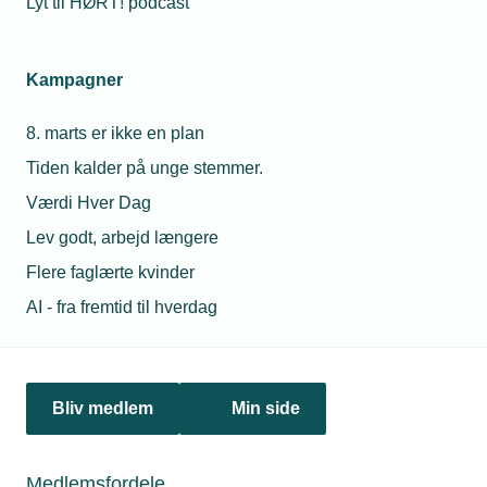
Lyt til HØRT! podcast
Vi har netop ansat en timelønnet medarbejder. Han har
oplyst, at han også er ”lægdommer” og altså fungerer som
dommer i retten. Det har vi ikke prøvet før og er derfor i
Kampagner
tvivl, om han har ret til at få fri på de dage, hvor han skal i
retten, og have løn fra os?
8. marts er ikke en plan
Tiden kalder på unge stemmer.
Personaleforhold
Værdi Hver Dag
Netværk & aktiviteter
Lev godt, arbejd længere
Flere faglærte kvinder
Nyheder
AI - fra fremtid til hverdag
Politik & analyse
Om TEKNIQ
Bliv medlem
Min side
Medlemsfordele
Juridiske henvendelser