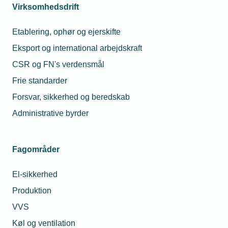
Virksomhedsdrift
Etablering, ophør og ejerskifte
Relaterede
Mest læste
Eksport og international arbejdskraft
nyheder
CSR og FN's verdensmål
23. jul. 2026
Frie standarder
Hvorfor fik min
17. apr.
montør en bøde for
2023
Forsvar, sikkerhed og beredskab
at tage varer med fra
Må vi
grossisten til en
Administrative byrder
opsige en
kollega?
vordende
far?
08. jul. 2026
Fagområder
Må jeg låne min
01. feb.
lærling ud hvis jeg
2024
El-sikkerhed
mangler opgaver?
Kan mor
tage
Produktion
barnets
VVS
28. jul. 2026
første
sygedag,
Må unge under 18 år
Køl og ventilation
når far går