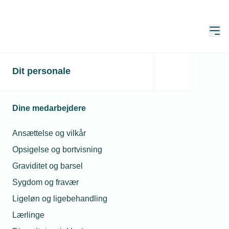
Åbn
Hjem
Dit personale
Få overblik over årets
kontingentopkrævning
Dine medarbejdere
Publiceret:
02. feb. 2026
Skrevet af:
Mimi Munch-Jensen
Ansættelse og vilkår
Opsigelse og bortvisning
Graviditet og barsel
Sygdom og fravær
Ligeløn og ligebehandling
Lærlinge