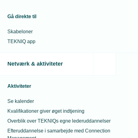
din mening på 30
sekunder
Gå direkte til
05. jan. 2026
Skabeloner
TEKNIQ har
TEKNIQ app
opdateret de
Andreas
juridiske
Schelbeck
skabeloner
Underdirektør for
Netværk & aktiviteter
Strategi & Styring
01. maj 2026
Telefon:
Tlf. 77 41 15 49
Fra 1. maj får
E-mail:
ash@tekniq.dk
medarbejdere
Aktiviteter
også
brændstofrabat
Se kalender
Kvalifikationer giver øget indtjening
Relaterede nyheder
Overblik over TEKNIQs egne lederuddannelser
Efteruddannelse i samarbejde med Connection