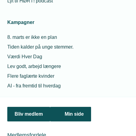
Lyt til HØRT! podcast
Kampagner
8. marts er ikke en plan
01. maj 2026
Tiden kalder på unge stemmer.
Fra 1. maj får medarbejdere også brændstofrabat
Værdi Hver Dag
TEKNIQ har fornyet brændstofaftalen med Q8, der fra 1.
Lev godt, arbejd længere
maj udvides, så medarbejdere i medlemsvirksomhederne
også får rabat på brændstof og bilvask.
Flere faglærte kvinder
AI - fra fremtid til hverdag
Bliv medlem
Min side
Medlemsfordele