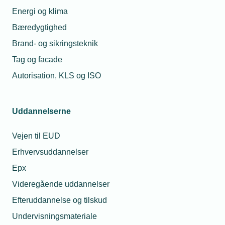
Energi og klima
I kan tilmelde jer Leverandørservice via linket i
Bæredygtighed
mailen, som I modtager sammen med fakturaen.
Brand- og sikringsteknik
Tag og facade
Autorisation, KLS og ISO
Læs mere om samme emne:
Medlemsvirksomhed
Medlemsservice
Økonomi
Uddannelserne
TEKNIQ
Vejen til EUD
Erhvervsuddannelser
Epx
Kontaktperson
Relaterede nyheder
Me
Videregående uddannelser
Efteruddannelse og tilskud
09. feb. 2026
Undervisningsmateriale
TEKNIQ lytter – Giv