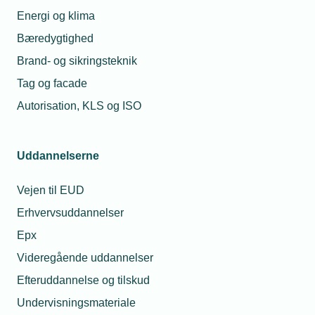
Energi og klima
Bæredygtighed
Kontaktperso
Relaterede nyheder
Brand- og sikringsteknik
Tag og facade
05. feb. 2024
Autorisation, KLS og ISO
Mathias fandt sin rette
hylde som installatør:
Nu bliver han hædret
med pris
Uddannelserne
29. apr. 2025
Vejen til EUD
Varmepumpesalget
fordoblet på et år
Erhvervsuddannelser
Jannik Tru
Blumensaa
Epx
Uddannelseskon
Videregående uddannelser
Telef
Tlf. 77 41 15
26. jun. 2025
E-mail:
jbl@tekniq.
Efteruddannelse og tilskud
VE-
Godkendelsesordningen
Undervisningsmateriale
nedlægges