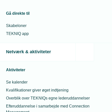
Gå direkte til
Relaterede nyheder
Skabeloner
TEKNIQ app
Netværk & aktiviteter
Aktiviteter
Se kalender
Kvalifikationer giver øget indtjening
Overblik over TEKNIQs egne lederuddannelser
05. februar 2024
Efteruddannelse i samarbejde med Connection
Mathias fandt sin rette hylde som installatør: Nu bliver