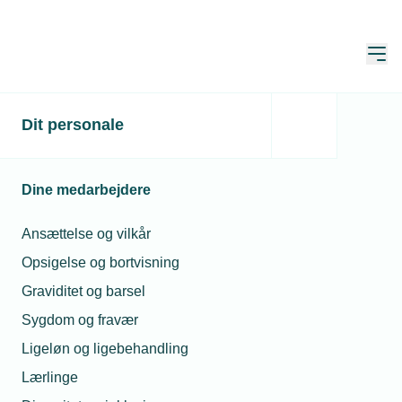
Åbn
Hjem
Dit personale
Få styr på varmepumpen
– online
Dine medarbejdere
Publiceret:
02. dec. 2024
Ansættelse og vilkår
Skrevet af:
Mads Hagemann Petersen
Opsigelse og bortvisning
Graviditet og barsel
Sygdom og fravær
Ligeløn og ligebehandling
Lærlinge