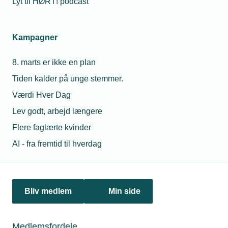
Lyt til HØRT! podcast
Kampagner
8. marts er ikke en plan
Tiden kalder på unge stemmer.
Værdi Hver Dag
Lev godt, arbejd længere
Flere faglærte kvinder
27. juni 2024
AI - fra fremtid til hverdag
Regelændringer rammer service af varmepumper
Interessen for løbende servicering af varmepumper
risikerer at falde, når nye bekendtgørelser træder i kraft. Og
det rammer både installatører og varmepumpernes levetid,
Bliv medlem
Min side
lyder det fra TEKNIQ Arbejdsgiverne.
Medlemsfordele