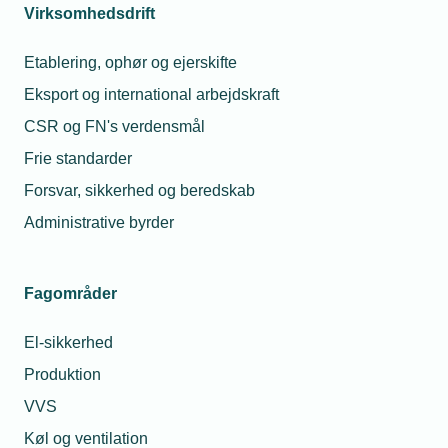
Virksomhedsdrift
Screenshot fra Den Digitale Varmepumpe.
Etablering, ophør og ejerskifte
Eksport og international arbejdskraft
CSR og FN's verdensmål
Screenshot fra Den Digitale Varmepumpe.
Frie standarder
Forsvar, sikkerhed og beredskab
Screenshot fra Den Digitale Varmepumpe.
Administrative byrder
Fagområder
Læs mere om samme emne:
El-sikkerhed
varmepumper
Uddannelse
digitalisering
Produktion
VE-installatør
VVS
Køl og ventilation