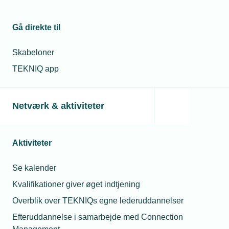
Gå direkte til
Skabeloner
TEKNIQ app
06. marts 2026
Netværk & aktiviteter
Løngennemsigtighed udskudt til januar 2027
Direktivet om løngennemsigtighed, der ellers skulle være
trådt i kraft i kraft i juni 2026, er udskudt i et halvt år.
Aktiviteter
TEKNIQ opfordrer medlemsvirksomhederne til at bruge
den ekstra tid til forberedelse.
Se kalender
Kvalifikationer giver øget indtjening
Overblik over TEKNIQs egne lederuddannelser
Efteruddannelse i samarbejde med Connection