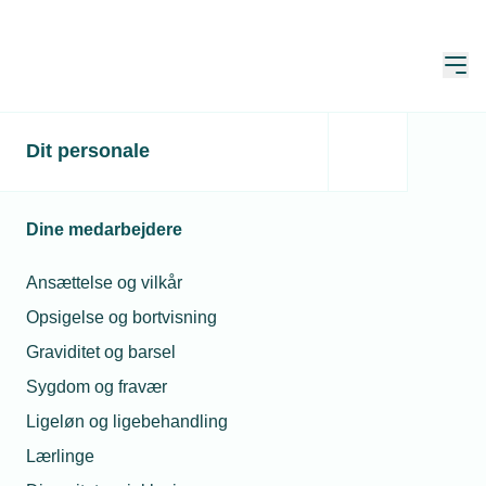
Åbn
Hjem
Dit personale
Falskt svendebrev sætter
kontrolfunktionerne på
Dine medarbejdere
prøve
Ansættelse og vilkår
Publiceret:
19. feb. 2026
Skrevet af:
Mimi Munch-Jensen
Opsigelse og bortvisning
Graviditet og barsel
Sygdom og fravær
Ligeløn og ligebehandling
Lærlinge