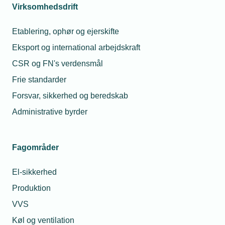
klar til at svare på dine spørgsmål på
Virksomhedsdrift
jura@tekniq.dk
eller telefon 43436000.
Etablering, ophør og ejerskifte
Eksport og international arbejdskraft
Læs mere om samme emne:
CSR og FN's verdensmål
Frie standarder
Administration
Personalejura
Medlemsvirksomhed
Forsvar, sikkerhed og beredskab
Administrative byrder
Fagområder
Kontaktperson
Relaterede nyheder
El-sikkerhed
06. mar. 2026
Produktion
Løngennemsigtighed
udskudt til januar 2027
VVS
Køl og ventilation