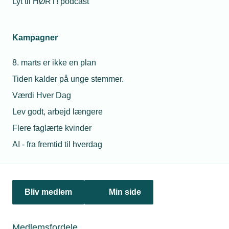
Lyt til HØRT! podcast
27. marts 2026
Kampagner
TEKNIQ Barsel lukker – Sådan gør du virksomheden
klar til DA Barsel
8. marts er ikke en plan
TEKNIQ Barsel lukker pr. 30. juni 2026. Fra 1. juli 2026
overgår alle medlemsvirksomheder automatisk til DA
Tiden kalder på unge stemmer.
Barsel. Overgangen giver mindre administration og
Værdi Hver Dag
automatisk refusion.
Lev godt, arbejd længere
Flere faglærte kvinder
AI - fra fremtid til hverdag
Personaleforhold
Netværk & aktiviteter
Bliv medlem
Min side
Nyheder
Politik & analyse
Medlemsfordele