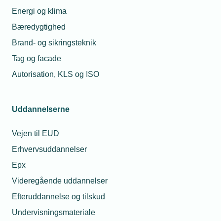
Energi og klima
12. jun. 2026
Bæredygtighed
Er du klar til
lønforhandlingerne?
Linda
Brand- og sikringsteknik
Nordstrøm
Tag og facade
Nissen
Underdirektør for
Autorisation, KLS og ISO
01. jul. 2026
Jura &
Reform giver
Rådgivning og
arbejdsgivere central
Advokat (L)
rolle når
Uddannelserne
Telefon:
Tlf. 77 42 42 03
medarbejderen er
sygemeldt
E-mail:
lnn@tekniq.dk
Vejen til EUD
Erhvervsuddannelser
Relaterede nyheder
Epx
Videregående uddannelser
Efteruddannelse og tilskud
Undervisningsmateriale