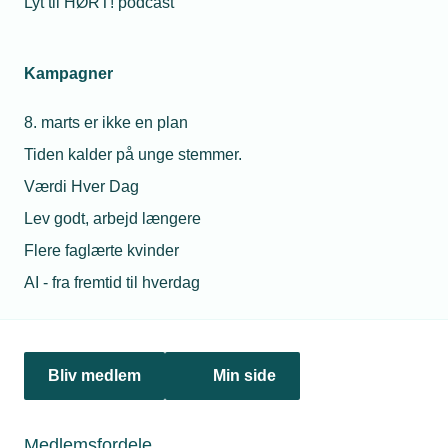
Lyt til HØRT! podcast
hvordan får vi hurtigt lavet en APV?
Kampagner
Personaleforhold
8. marts er ikke en plan
Tiden kalder på unge stemmer.
Netværk & aktiviteter
Værdi Hver Dag
Nyheder
Lev godt, arbejd længere
Flere faglærte kvinder
Politik & analyse
AI - fra fremtid til hverdag
Om TEKNIQ
Bliv medlem
Min side
Juridiske henvendelser
jura@tekniq.dk
Medlemsfordele