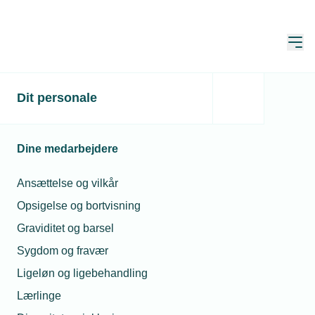
Åbn
Hjem
Dit personale
Giver uheldig skiferie ret
til erstatningsferie?
Dine medarbejdere
Spørgeboks
Ansættelse og vilkår
Publiceret:
28. feb. 2022
Opsigelse og bortvisning
Spørgsmål besvaret af:
Randi Korff Bronée
Graviditet og barsel
Sygdom og fravær
Ligeløn og ligebehandling
Lærlinge