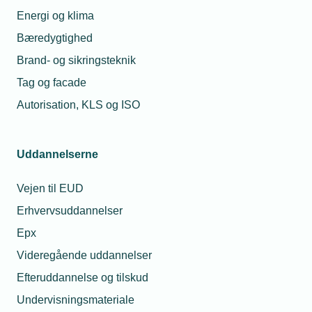
sygdom?
Energi og klima
Bæredygtighed
28. jul. 2026
07. mar. 2024
Må unge under 18 år
Brand- og sikringsteknik
Sværere at opsige
drikke alkohol til
end at bortvise
sommerfesten?
Tag og facade
gravid?
Autorisation, KLS og ISO
Relaterede nyheder
Uddannelserne
Vejen til EUD
Spørgeboks
Erhvervsuddannelser
Epx
Videregående uddannelser
Efteruddannelse og tilskud
Undervisningsmateriale