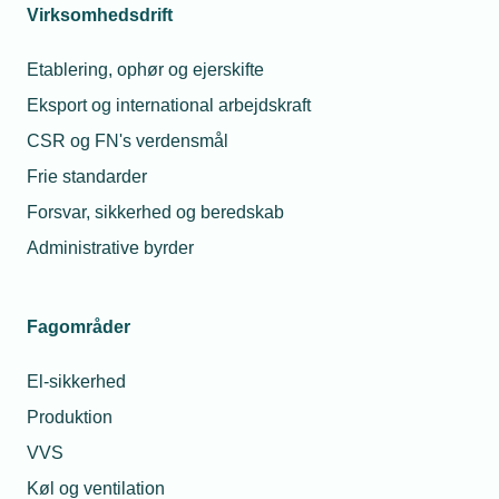
Virksomhedsdrift
spørgeboks
Etablering, ophør og ejerskifte
Eksport og international arbejdskraft
CSR og FN's verdensmål
Frie standarder
Relaterede nyheder
Mest læste
Forsvar, sikkerhed og beredskab
Administrative byrder
07. okt. 2024
23. jul. 2026
Kan
Hvorfor fik min
medarbejder
montør en bøde for
Fagområder
nægte
at tage varer med fra
halloween
grossisten til en
udklædning?
kollega?
El-sikkerhed
Produktion
07. jul. 2022
08. jul. 2026
Er en skade
Må jeg låne min
VVS
fra
lærling ud hvis jeg
Køl og ventilation
gadefesten
mangler opgaver?