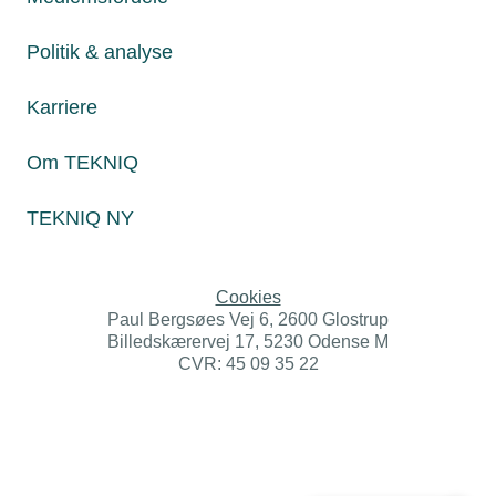
Øvrige henvendelser
tekniq@tekniq.dk
Politik & analyse
Telefon:
43436000
Karriere
Mandag til torsdag fra kl. 8:00 til 16:00
Fredag fra kl. 8:00 til 15:00
Om TEKNIQ
TEKNIQ NY
Persondatapolitik
Cookies
Paul Bergsøes Vej 6, 2600 Glostrup
Billedskærervej 17, 5230 Odense M
CVR: 45 09 35 22