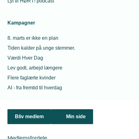
Lyt til HØRT! podcast
31. maj 2023
Hvad betyder den nye bogføringslov for din
virksomhed?
Kampagner
Fremover skal alle danske virksomheder bogføre digitalt
som følge af den nye bogføringslov. Se webinar om, hvad
8. marts er ikke en plan
det kommer til at betyde for din virksomhed.
Tiden kalder på unge stemmer.
Værdi Hver Dag
Lev godt, arbejd længere
Flere faglærte kvinder
Personaleforhold
AI - fra fremtid til hverdag
Netværk & aktiviteter
Nyheder
Bliv medlem
Min side
Politik & analyse
Medlemsfordele
Om TEKNIQ