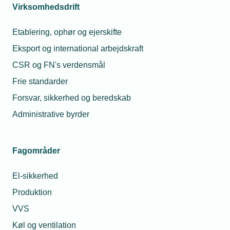
Virksomhedsdrift
Støttet af: EU’s genopretningsfond
Etablering, ophør og ejerskifte
Eksport og international arbejdskraft
CSR og FN's verdensmål
Frie standarder
Forsvar, sikkerhed og beredskab
Administrative byrder
Fagområder
Relaterede nyheder
Mest læste
El-sikkerhed
30. jan. 2023
23. jul. 2026
Produktion
Få
Hvorfor fik min
økonomisk
montør en bøde for
VVS
hjælp til
at tage varer med fra
digitalisering
grossisten til en
Køl og ventilation
kollega?