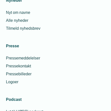
Nyheder
Nyt om navne
13. september 2023
Alle nyheder
Få tilskud til rådgivning om robotter
Tilmeld nyhedsbrev
Som virksomhed kan man med fordel benytte sig af
SMV:Digitals puljer og tilskud, der kan hjælpe med
arbejdet med robotter.
Presse
Pressemeddelelser
Pressekontakt
Pressebilleder
Logoer
Podcast