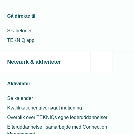
Gå direkte til
Skabeloner
TEKNIQ app
30. januar 2023
Få økonomisk hjælp til digitalisering
Netværk & aktiviteter
Det bliver nu muligt at søge midler fra 2023- udgaven af
SMV:Digital-programmet, som støtter op mod 1000
virksomheder i arbejdet med at digitalisere deres
Aktiviteter
administration, produktion, salg eller produkt.
Se kalender
Kvalifikationer giver øget indtjening
Overblik over TEKNIQs egne lederuddannelser
Efteruddannelse i samarbejde med Connection