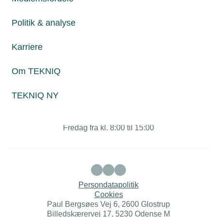
Politik & analyse
Juridiske henvendelser
Karriere
jura@tekniq.dk
Om TEKNIQ
Øvrige henvendelser
tekniq@tekniq.dk
TEKNIQ NY
Telefon:
43436000
Mandag til torsdag fra kl. 8:00 til 16:00
Fredag fra kl. 8:00 til 15:00
Persondatapolitik
Cookies
Paul Bergsøes Vej 6, 2600 Glostrup
Billedskærervej 17, 5230 Odense M