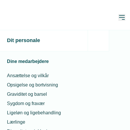
Åbn
Hjem
Dit personale
Søg tilskud til
digitalisering
Dine medarbejdere
Publiceret:
04. sep. 2023
Ansættelse og vilkår
Skrevet af:
Mads Hagemann Petersen
Opsigelse og bortvisning
Graviditet og barsel
Sygdom og fravær
Ligeløn og ligebehandling
Lærlinge