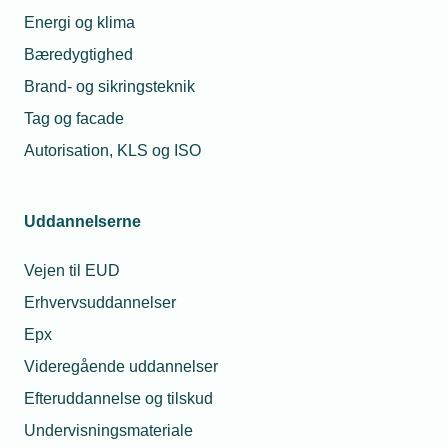
Energi og klima
08. aug. 2024
08. jul. 2026
Bæredygtighed
Få tilskud til
at gøre din
Må jeg låne min
Brand- og sikringsteknik
virksomhed
lærling ud hvis jeg
mere digital
mangler opgaver?
Tag og facade
Autorisation, KLS og ISO
13. sep. 2023
28. jul. 2026
Få tilskud til
Må unge under 18 år
rådgivning
drikke alkohol til
om robotter
Uddannelserne
sommerfesten?
Vejen til EUD
Erhvervsuddannelser
Relaterede nyheder
Epx
Videregående uddannelser
Efteruddannelse og tilskud
Undervisningsmateriale