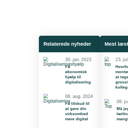
Relaterede nyheder
Mest læs
30. jan. 2023
23. ju
Få
Hvorfo
økonomisk
montør
hjælp til
at tag
digitalisering
grossi
kolle
08. aug. 2024
08. j
Få tilskud til
at gøre din
Må je
virksomhed
lærli
mere digital
mangl