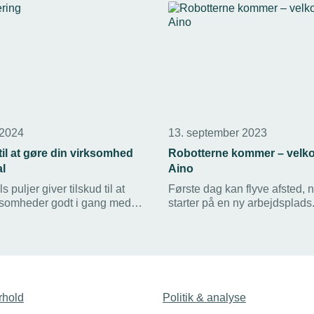
 2024
13. september 2023
 til at gøre din virksomhed
Robotterne kommer – velko
al
Aino
 puljer giver tilskud til at
Første dag kan flyve afsted, 
ksomheder godt i gang med
starter på en ny arbejdsplads
ng. Om lidt åbnes der for
det også for Aino, der er en 
p til 50.000 kroner.
del af den omfattende digital
transformation, som TEKNIQ
Arbejdsgiverne er i gang med
rhold
Politik & analyse