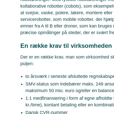
kollaborative robotter (cobots), som eksempelv
at svejse, vaske, polere, lakere, montere elle
servicerobotter, som mobile robotter, der hjæl
emner fra A til B eller droner, som kan bruges
præcise opmålinger på steder, der er svært 
En række krav til virksomheden
Der er en række krav, man som virksomhed skal
puljen:
to årsværk i seneste afsluttede regnskabsp
SMV-status som indebærer maks. 249 ansa
maksimum 50 mio. euro og/eller en balanc
1:1 medfinansiering i form af egne afholdt
kr./time), kontant betaling eller en kombinat
Dansk CVR-nummer