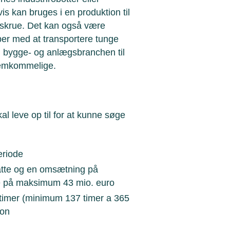
is kan bruges i en produktion til
r skrue. Det kan også være
per med at transportere tunge
 i bygge- og anlægsbranchen til
fremkommelige.
 leve op til for at kunne søge
eriode
tte og en omsætning på
e på maksimum 43 mio. euro
e timer (minimum 137 timer a 365
ion