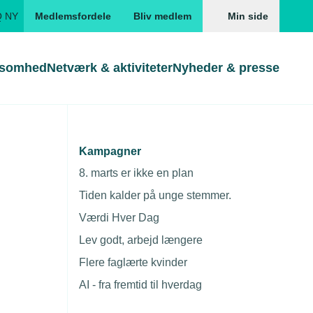
Q NY
Medlemsfordele
Bliv medlem
Min side
ksomhed
Netværk & aktiviteter
Nyheder & presse
Genveje
Genveje
serne
Kampagner
obotter
Gå direkte til
Gå direkte til
EUD
8. marts er ikke en plan
Skabeloner og kontrakter
Skabeloner
ddannelser
Tiden kalder på unge stemmer.
Beregn opsigelsesvarsel
TEKNIQ app
Værdi Hver Dag
nde uddannelser
Lev godt, arbejd længere
nelse og tilskud
Flere faglærte kvinder
ngsmateriale
AI - fra fremtid til hverdag