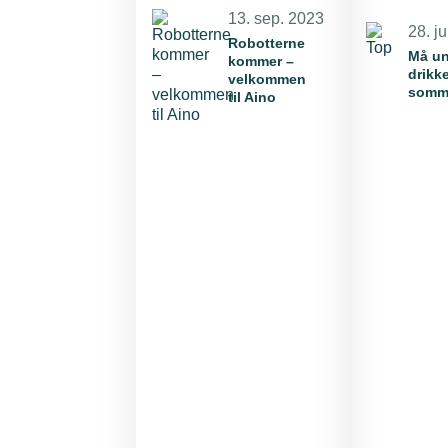
13. sep. 2023
28. j
Robotterne
Må un
kommer –
drikke
velkommen
somm
til Aino