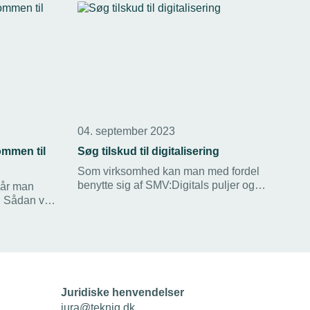
04. september 2023
mmen til
Søg tilskud til digitalisering
Som virksomhed kan man med fordel
benytte sig af SMV:Digitals puljer og
når man
tilskud, der kan hjælpe virksomheden
. Sådan var
godt i gang med digitalisering eller
meget synlig
bygge ovenpå den nuværende indsats.
e
.
Juridiske henvendelser
jura@tekniq.dk