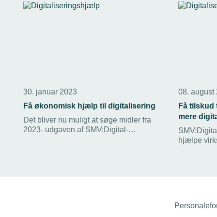
30. januar 2023
08. august
Få økonomisk hjælp til digitalisering
Få tilskud
mere digit
Det bliver nu muligt at søge midler fra
2023- udgaven af SMV:Digital-
SMV:Digitals
programmet, som støtter op mod 1000
hjælpe vir
virksomheder i arbejdet med at
digitaliseri
digitalisere deres administration,
tilskud på o
produktion, salg eller produkt.
Personalefo