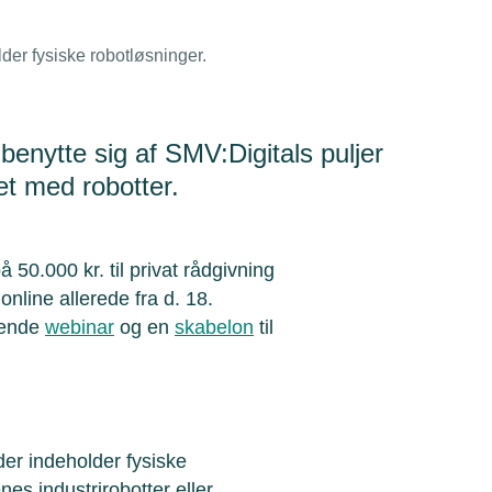
lder fysiske robotløsninger.
nytte sig af SMV:Digitals puljer
et med robotter.
 50.000 kr. til privat rådgivning
nline allerede fra d. 18.
dende
webinar
og en
skabelon
til
 der indeholder fysiske
es industrirobotter eller