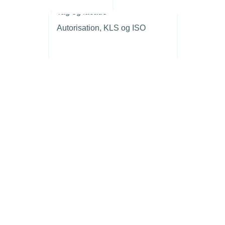
r
Tag og facade
Autorisation, KLS og ISO