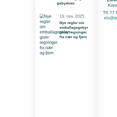
gebyrkrav
Kons
Tlf. 77
19. nov. 2025
E-mail:
elo@te
Nye regler om
emballagegebyr
giver regninger
fra nær og fjern