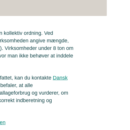
n kollektiv ordning. Ved
l virksomheden angive mængde,
v). Virksomheder under 8 ton om
hvor man ikke behøver at inddele
mfattet, kan du kontakte
Dansk
efaler, at alle
lageforbrug og vurderer, om
 korrekt indberetning og
sen