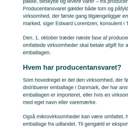
pakke, beskytte og levere varer – fra producent 
Producentansvaret gælder både tom og påfyld
virksomhed, der første gang tilgængeliggør e
marked, siger Edward Lorentzen, konsulent i
Den. 1. oktober træder næste fase af producent
omfattede virksomheder skal betale afgift for 
emballagen.
Hvem har producentansvaret?
Som hovedregel er det den virksomhed, der før
distribuerer emballage i Danmark, der har ans
emballagen er importeret, eller hvis en virkso
med eget navn eller varemærke.
Også mikrovirksomheder kan være omfattet, hv
emballage fra udlandet. Til gengæld er ekspor