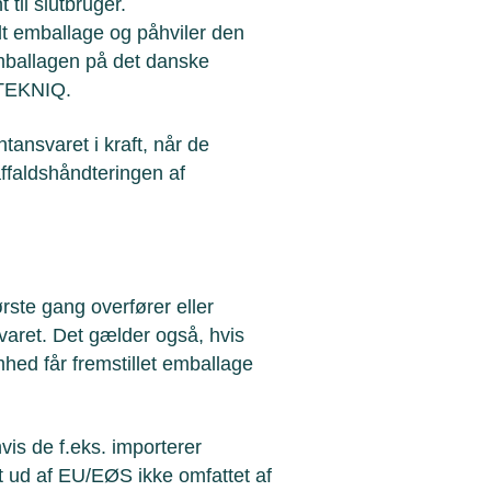
til slutbruger.
t emballage og påhviler den
mballagen på det danske
 TEKNIQ.
ansvaret i kraft, når de
affaldshåndteringen af
ste gang overfører eller
varet. Det gælder også, hvis
mhed får fremstillet emballage
is de f.eks. importerer
t ud af EU/EØS ikke omfattet af