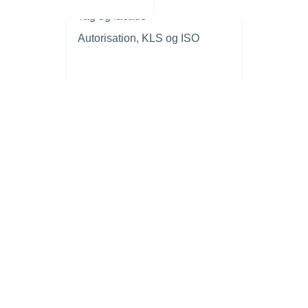
r
Tag og facade
Autorisation, KLS og ISO