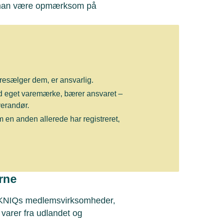
l man være opmærksom på
resælger dem, er ansvarlig.
d eget varemærke, bærer ansvaret –
verandør.
en anden allerede har registreret,
rne
TEKNIQs medlemsvirksomheder,
 varer fra udlandet og