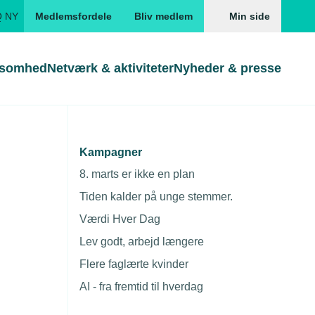
Q NY
Medlemsfordele
Bliv medlem
Min side
ksomhed
Netværk & aktiviteter
Nyheder & presse
Genveje
Genveje
serne
Kampagner
aret for
Gå direkte til
Gå direkte til
EUD
8. marts er ikke en plan
Skabeloner og kontrakter
Skabeloner
ddannelser
Tiden kalder på unge stemmer.
Beregn opsigelsesvarsel
TEKNIQ app
Værdi Hver Dag
nde uddannelser
Lev godt, arbejd længere
nelse og tilskud
Flere faglærte kvinder
ngsmateriale
AI - fra fremtid til hverdag