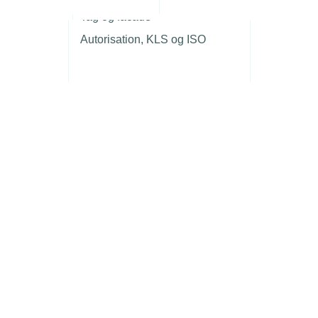
r
Tag og facade
Autorisation, KLS og ISO