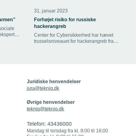
31. januar 2023
larmen”
Forhøjet risiko for russiske
hackerangreb
sociale
ekspert
Center for Cybersikkerhed har hævet
Marketing,
trusselsniveauet for hackerangreb fra
or små- og
pro-russiske cyberaktivister.
Juridiske henvendelser
jura@tekniq.dk
Øvrige henvendelser
tekniq@tekniq.dk
Telefon:
43436000
Mandag til torsdag fra kl. 8:00 til 16:00