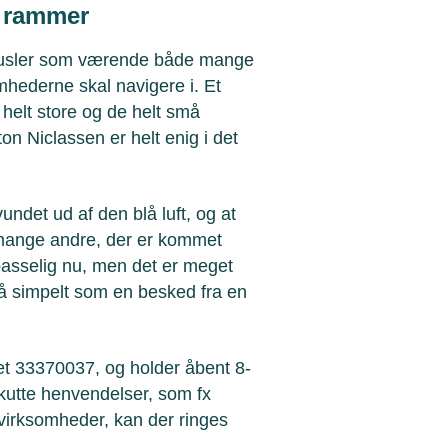
t rammer
e trusler som værende både mange
mhederne skal navigere i. Et
 helt store og de helt små
on Niclassen er helt enig i det
vundet ud af den blå luft, og at
m mange andre, der er kommet
passelig nu, men det er meget
så simpelt som en besked fra en
et 33370037, og holder åbent 8-
kutte henvendelser, som fx
 virksomheder, kan der ringes