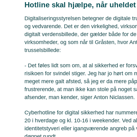
Hotline skal hjælpe, når uhelde
Digitaliseringsstyrelsen betegner de digital
og vedvarende. Det er den virkelighed, virkso
digitalt verdensbillede, der gælder både for de
virksomheder, og som når til Gråsten, hvor Ant
trusselsbillede:
- Det føles lidt som om, at al sikkerhed er fors
risikoen for svindel stiger. Jeg har jo hørt o
meget mere galt afsted, så jeg er da mere på
frustrerende, at man ikke kan stole på noget 
afsender, man kender, siger Anton Niclassen.
Cyberhotline for digital sikkerhed har nummer
20 i hverdage og kl. 10-16 i weekender. Ved a
identitetstyveri eller igangværende angreb på
døgnet rundt.