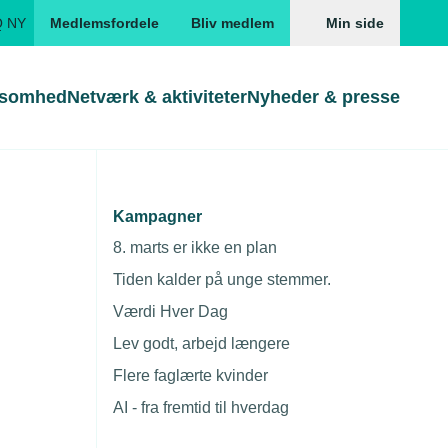
Q NY
Medlemsfordele
Bliv medlem
Min side
ksomhed
Netværk & aktiviteter
Nyheder & presse
Genveje
Genveje
serne
Kampagner
Gå direkte til
Gå direkte til
EUD
8. marts er ikke en plan
Skabeloner og kontrakter
Skabeloner
ddannelser
Tiden kalder på unge stemmer.
Beregn opsigelsesvarsel
TEKNIQ app
Værdi Hver Dag
nde uddannelser
Lev godt, arbejd længere
nelse og tilskud
Flere faglærte kvinder
ngsmateriale
AI - fra fremtid til hverdag