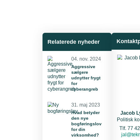
Kontakt
Relaterede nyheder
04. nov. 2024
Aggressive
sælgere
udnytter frygt
for
cyberangreb
31. maj 2023
Hvad betyder
Jacob 
den nye
Politisk k
bogføringslov
T
Tlf. 77 4
for din
E-mail:
jal@tekn
virksomhed?