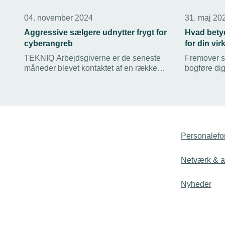
04. november 2024
31. maj 20
Aggressive sælgere udnytter frygt for
Hvad bety
cyberangreb
for din v
TEKNIQ Arbejdsgiverne er de seneste
Fremover s
måneder blevet kontaktet af en række
bogføre dig
medlemmer, som bliver ringet op af
bogførings
sælgere, der aggressivt vil skræmme
kommer til 
virksomheder til at købe dyre
cybersikkerheds-løsninger. Lad dig ikke
skræmme eller presse, lyder rådet.
Personalefo
Netværk & ak
Nyheder