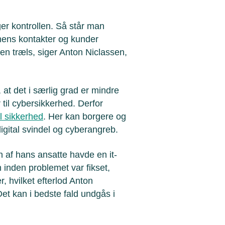
ger kontrollen. Så står man
mens kontakter og kunder
hen træls, siger Anton Niclassen,
, at det i særlig grad er mindre
 til cybersikkerhed. Derfor
al sikkerhed
. Her kan borgere og
digital svindel og cyberangreb.
n af hans ansatte havde en it-
inden problemet var fikset,
r, hvilket efterlod Anton
et kan i bedste fald undgås i