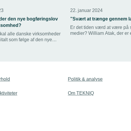
23
22. januar 2024
der den nye bogføringslov
”Svært at trænge gennem 
irksomhed?
Er det tiden værd at være på 
medier? William Atak, der er 
kal alle danske virksomheder
inden for Online Reputation 
italt som følge af den nye
oplister fordele og ulemper f
lov. Se webinar om, hvad det
mellemstore virksomheder.
at betyde for din virksomhed.
rhold
Politik & analyse
tiviteter
Om TEKNIQ