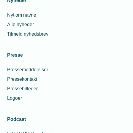
Nyheder
Nyt om navne
Relaterede nyheder
Alle nyheder
Tilmeld nyhedsbrev
Presse
Pressemeddelelser
Pressekontakt
Pressebilleder
Logoer
24. juli 2024
Podcast
AI letter adgangen til Værdibygs vidensbank
Med lanceringen af en ny chatbot kan Værdibygs brugere