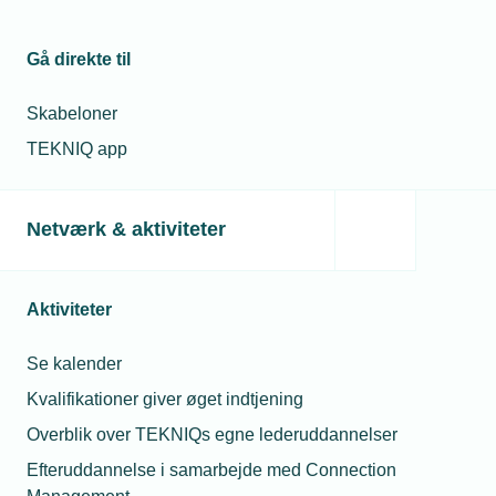
Fortæl om dit gode AI-eksempel
Gå direkte til
TEKNIQ sætter fokus på medlemsvirksomheder, der
bruger kunstig intelligens til at effektivisere og
Skabeloner
forbedre arbejdet. Send os gerne en mail på
TEKNIQ app
mhp@tekniq.dk eller mmj@tekniq.dk, hvis du har et
godt eksempel.
Netværk & aktiviteter
Aktiviteter
Læs mere om samme emne:
Se kalender
AI
digitalisering
Administration
Kvalifikationer giver øget indtjening
Overblik over TEKNIQs egne lederuddannelser
Efteruddannelse i samarbejde med Connection