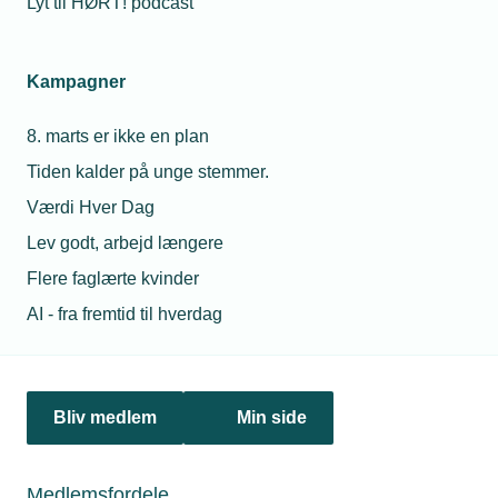
Lyt til HØRT! podcast
nu få hurtige svar på konkrete spørgsmål om samarbejde
og byggeprocesser.
Kampagner
8. marts er ikke en plan
Tiden kalder på unge stemmer.
Værdi Hver Dag
Lev godt, arbejd længere
Flere faglærte kvinder
AI - fra fremtid til hverdag
04. august 2025
Ny AI-chatbot sparer VVSPlus 10.000 kr. om måneden
Bliv medlem
Min side
VVS-virksomheden VVSPlus tog det første skridt ud i
online kundeservice for at skære ned i antallet af telefoner,
der ringede konstant. I dag sørger den langt billigere AI-
chatbot for at svare på kundernes spørgsmål og sende
Medlemsfordele