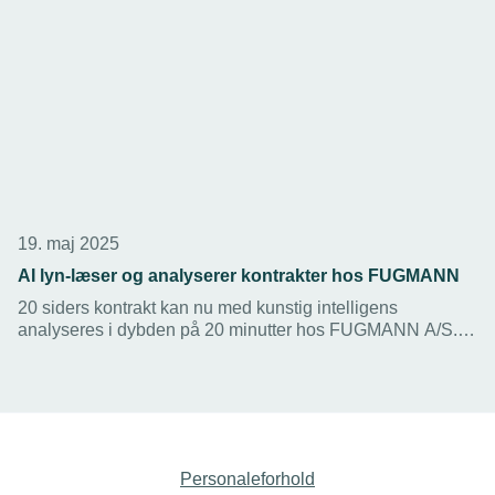
19. maj 2025
AI lyn-læser og analyserer kontrakter hos FUGMANN
20 siders kontrakt kan nu med kunstig intelligens
analyseres i dybden på 20 minutter hos FUGMANN A/S.
Til gengæld har firmaet opgivet at få AI til at analysere og
tælle elementer på tegninger ved udbud. De resultater er
endnu ikke troværdige.
Personaleforhold