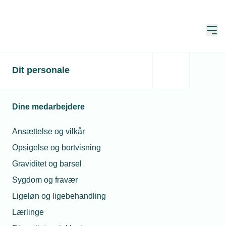
Åbn
Hjem
Dit personale
Kunstig intelligens kan
frigive 200.000 kroner om
Dine medarbejdere
året hos BE Installationer
Ansættelse og vilkår
Publiceret:
29. sep. 2025
Skrevet af:
Caroline Kristensen
Opsigelse og bortvisning
Graviditet og barsel
Sygdom og fravær
Ligeløn og ligebehandling
Lærlinge