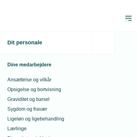
Åbn
Hjem
Dit personale
Legionella: Sådan kan
installatørerne minimere
Dine medarbejdere
risikoen
Ansættelse og vilkår
Publiceret:
17. jun. 2019
Skrevet af:
Leon Buhl
Opsigelse og bortvisning
Graviditet og barsel
Sygdom og fravær
Ligeløn og ligebehandling
Lærlinge