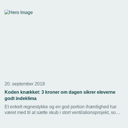
TEKNIQ valgt at deltage aktivt i de regionale TEKNIQ-råd.
20. september 2018
Koden knækket: 3 kroner om dagen sikrer eleverne
godt indeklima
Et enkelt regnestykke og en god portion ihærdighed har
været med til at sætte skub i stort ventilationsprojekt, som
skal sikre et godt indeklima i folkeskolerne på solskinsøen.