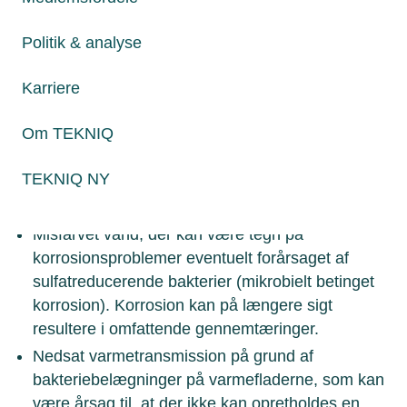
Dårlig lugt, for eksempel af svovlbrinte (rådne
Politik & analyse
æg). Det gælder specielt efter en weekend, ferier
eller anlægsarbejde, hvor der har været lavt
Karriere
vandforbrug.
Slimdannelse, der viser sig som belægninger i
Om TEKNIQ
filtre, brusehoveder og rør, og som medfører en
TEKNIQ NY
lille vandgennemstrømning.
Utætte lodninger i kobber og rødgods.
Misfarvet vand, der kan være tegn på
korrosionsproblemer eventuelt forårsaget af
sulfatreducerende bakterier (mikrobielt betinget
korrosion). Korrosion kan på længere sigt
resultere i omfattende gennemtæringer.
Nedsat varmetransmission på grund af
bakteriebelægninger på varmefladerne, som kan
være årsag til, at der ikke kan opretholdes en