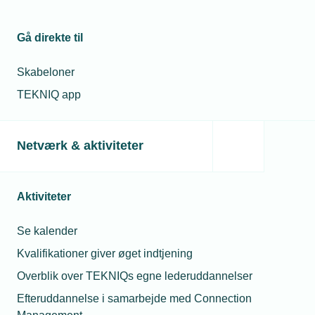
Munk
mangler opgaver?
Stud. merc. jur.
Telefon:
Tlf. 77 41 15 14
Gå direkte til
E-mail:
abm@tekniq.dk
28. jul. 2026
Skabeloner
Må unge under 18 år
drikke alkohol til
TEKNIQ app
sommerfesten?
Netværk & aktiviteter
Aktiviteter
Se kalender
Kvalifikationer giver øget indtjening
Overblik over TEKNIQs egne lederuddannelser
Efteruddannelse i samarbejde med Connection