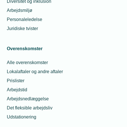
Diversitet og inklusion
Arbejdsmiljø
Personaleledelse
Juridiske tvister
Overenskomster
Vi har mistanke om, at en
Spørgsmål:
Alle overenskomster
medarbejder mødte påvirket på
Lokalaftaler og andre aftaler
arbejde, men vi har ingen
dokumentation. Kan vi kræve at
Prislister
medarbejderen bliver testet for indtag
Arbejdstid
af narkotika – og kan vi give en skriftlig
Arbejdsnedlæggelse
advarsel uden konkret dokumentation?
Det fleksible arbejdsliv
Udstationering
Svar