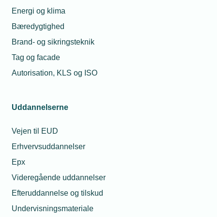
Læs mere om samme emne:
Energi og klima
Bæredygtighed
Personalejura
afskedigelse
spørgeboks
Brand- og sikringsteknik
Tag og facade
Autorisation, KLS og ISO
Kontakt
Mest læste
Rel
Uddannelserne
23. jul. 2026
Vejen til EUD
Hvorfor fik min
montør en bøde for
Erhvervsuddannelser
at tage varer med fra
Epx
grossisten til en
kollega?
Videregående uddannelser
Efteruddannelse og tilskud
08. jul. 2026
Må jeg låne min
Amalie Bøg
Undervisningsmateriale
lærling ud hvis jeg