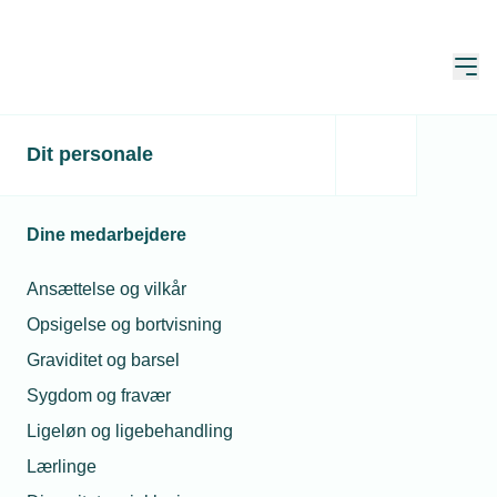
Åbn
Hjem
Dit personale
Må vi kræve at vores
medarbejder tager en
Dine medarbejdere
narkotest?
Ansættelse og vilkår
Spørgeboks
Opsigelse og bortvisning
Publiceret:
09. mar. 2026
Graviditet og barsel
Spørgsmål besvaret af:
Amalie Bøg Munk, Stud. merc.
jur.
Sygdom og fravær
Ligeløn og ligebehandling
Lærlinge