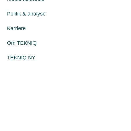
Fredag fra kl. 8:00 til 15:00
Politik & analyse
Karriere
Persondatapolitik
Cookies
Om TEKNIQ
Paul Bergsøes Vej 6, 2600 Glostrup
Billedskærervej 17, 5230 Odense M
TEKNIQ NY
CVR: 45 09 35 22