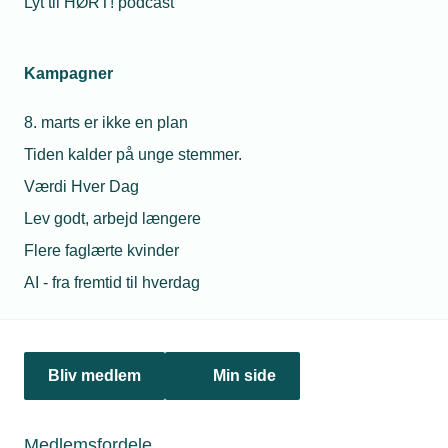
Lyt til HØRT! podcast
Netværk & aktiviteter
Kampagner
Nyheder
8. marts er ikke en plan
Politik & analyse
Tiden kalder på unge stemmer.
Om TEKNIQ
Værdi Hver Dag
Lev godt, arbejd længere
Flere faglærte kvinder
Juridiske henvendelser
AI - fra fremtid til hverdag
jura@tekniq.dk
Øvrige henvendelser
tekniq@tekniq.dk
Bliv medlem
Min side
Telefon:
43436000
Mandag til torsdag fra kl. 8:00 til 16:00
Medlemsfordele