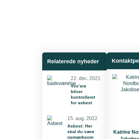
Kontaktpe
Relaterede nyheder
22. dec. 2021
Vvs’ere
bliver
kontrolleret
for asbest
15. aug. 2022
Asbest: Her
skal du være
Katrine N
opmærksom
Jakobs