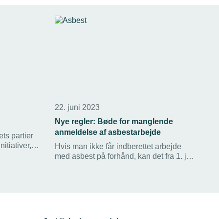
22. juni 2023
Nye regler: Bøde for manglende
anmeldelse af asbestarbejde
ts partier
itiativer,
Hvis man ikke får indberettet arbejde
d
med asbest på forhånd, kan det fra 1. juli
IQ
koste en bøde på 10.000 kroner.