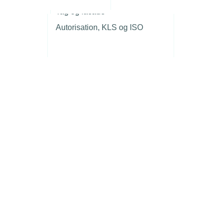
r
Tag og facade
Autorisation, KLS og ISO