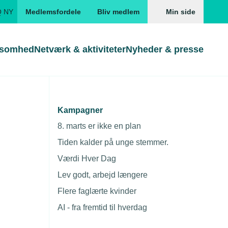
Q NY
Medlemsfordele
Bliv medlem
Min side
ksomhed
Netværk & aktiviteter
Nyheder & presse
Genveje
Genveje
serne
Kampagner
over kræve
Gå direkte til
Gå direkte til
EUD
8. marts er ikke en plan
Skabeloner og kontrakter
Skabeloner
ddannelser
Tiden kalder på unge stemmer.
Beregn opsigelsesvarsel
TEKNIQ app
Værdi Hver Dag
nde uddannelser
Lev godt, arbejd længere
nelse og tilskud
Flere faglærte kvinder
ngsmateriale
AI - fra fremtid til hverdag