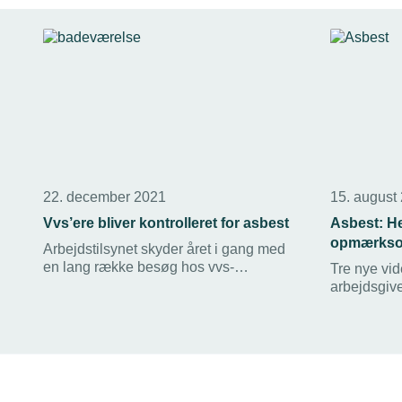
22. december 2021
15. august
Vvs’ere bliver kontrolleret for asbest
Asbest: He
opmærks
Arbejdstilsynet skyder året i gang med
en lang række besøg hos vvs-
Tre nye vid
virksomheder for at kontrollere deres
arbejdsgiv
håndtering af asbest.
fællesskab 
for farligt 