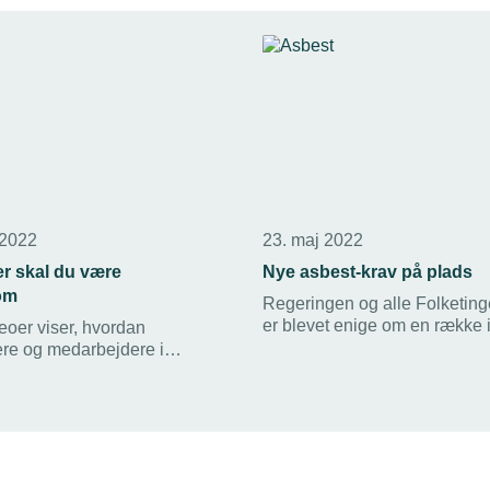
 2022
23. maj 2022
r skal du være
Nye asbest-krav på plads
om
Regeringen og alle Folketinge
er blevet enige om en række in
eoer viser, hvordan
der skal styrke indsatsen mo
ere og medarbejdere i
udsættelse for asbest. TEKN
sikrer, at ingen bliver udsat
Arbejdsgiverne hilser aftalen
asbeststøv.
velkommen.