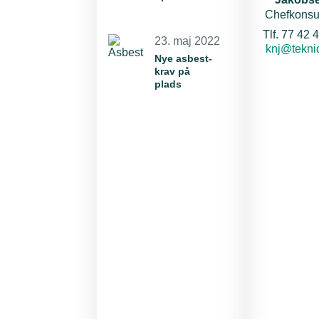
Chefkonsu
Tel
Tlf. 77 42 
23. maj 2022
E-mail:
knj@tekni
Nye asbest-
krav på
plads