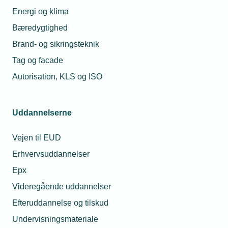
Energi og klima
Bæredygtighed
30. jun. 2023
Er tonen frisk eller hånlig blandt dine
Brand- og sikringsteknik
folk?
Tag og facade
Autorisation, KLS og ISO
06. jan. 2025
Gør arbejdspladsen mere inkluderende
Uddannelserne
Vejen til EUD
Erhvervsuddannelser
Relaterede nyheder
Epx
Videregående uddannelser
Efteruddannelse og tilskud
Undervisningsmateriale