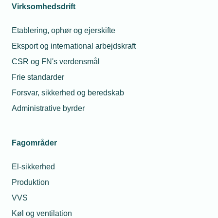
Virksomhedsdrift
Etablering, ophør og ejerskifte
Eksport og international arbejdskraft
CSR og FN's verdensmål
Læs mere om samme emne:
Frie standarder
Sexchikane
Mobning
Arbejdsmiljø
Forsvar, sikkerhed og beredskab
Administrative byrder
Fagområder
Relaterede nyheder
El-sikkerhed
Produktion
14. aug. 2024
VVS
Ny guide kan give bedre tone i din
virksomhed
Køl og ventilation