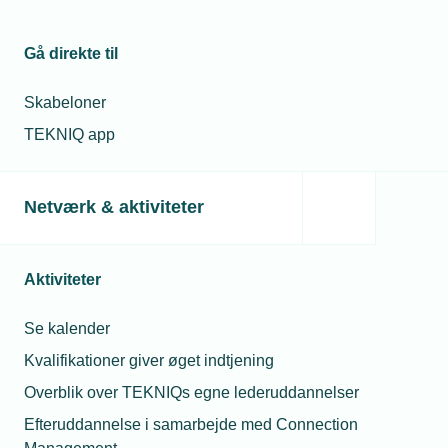
Gå direkte til
Skabeloner
TEKNIQ app
14. august 2024
Netværk & aktiviteter
Ny guide kan give bedre tone i din virksomhed
Er der dårlig stemning og alt for hård tone i din
virksomhed? Forskningsprojektet ’God Tone’ giver en
Aktiviteter
række værktøjer til at undgå negative handlinger og dårlig
tone på arbejdspladsen. Guiden er praktisk, gratis og nem
at benytte.
Se kalender
Kvalifikationer giver øget indtjening
Overblik over TEKNIQs egne lederuddannelser
Efteruddannelse i samarbejde med Connection