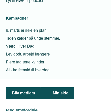
Lyt til HØRT! podcast
23. september 2024
Undgå sexchikane imod lærlinge
Kampagner
Styrelsen for Undervisning og Kvalitet (STUK) har udgivet
en ny vejledning til, hvordan skoler og elever bør håndtere
8. marts er ikke en plan
og modarbejde sexchikane. Men lærepladsen kan også
mindske risikoen for, at en ung medarbejder bliver udsat
Tiden kalder på unge stemmer.
for krænkende adfærd.
Værdi Hver Dag
Lev godt, arbejd længere
Personaleforhold
Flere faglærte kvinder
AI - fra fremtid til hverdag
Netværk & aktiviteter
Nyheder
Bliv medlem
Min side
Politik & analyse
Om TEKNIQ
Medlemsfordele