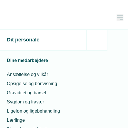
Åbn
Hjem
Dit personale
Ny indsats imod sex-
chikane på byggepladsen
Dine medarbejdere
Publiceret:
12. sep. 2023
Skrevet af:
Jan Kristensen
Ansættelse og vilkår
Opsigelse og bortvisning
Graviditet og barsel
Sygdom og fravær
Ligeløn og ligebehandling
Lærlinge