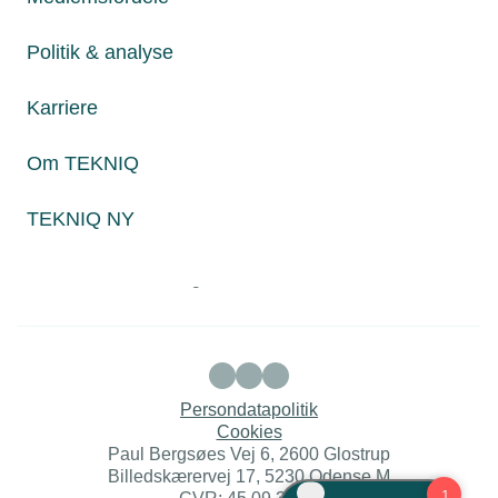
Politik & analyse
Juridiske henvendelser
jura@tekniq.dk
Karriere
Øvrige henvendelser
Om TEKNIQ
tekniq@tekniq.dk
TEKNIQ NY
Telefon:
43436000
Mandag til torsdag fra kl. 8:00 til 16:00
Fredag fra kl. 8:00 til 15:00
Persondatapolitik
Cookies
Paul Bergsøes Vej 6, 2600 Glostrup
Billedskærervej 17, 5230 Odense M