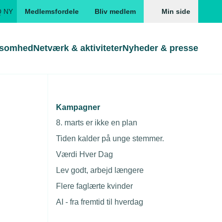
Q NY
Medlemsfordele
Bliv medlem
Min side
ksomhed
Netværk & aktiviteter
Nyheder & presse
Genveje
Genveje
serne
Kampagner
ere
Gå direkte til
Gå direkte til
EUD
8. marts er ikke en plan
Skabeloner og kontrakter
Skabeloner
ddannelser
Tiden kalder på unge stemmer.
Beregn opsigelsesvarsel
TEKNIQ app
Værdi Hver Dag
nde uddannelser
Lev godt, arbejd længere
nelse og tilskud
Flere faglærte kvinder
ngsmateriale
AI - fra fremtid til hverdag