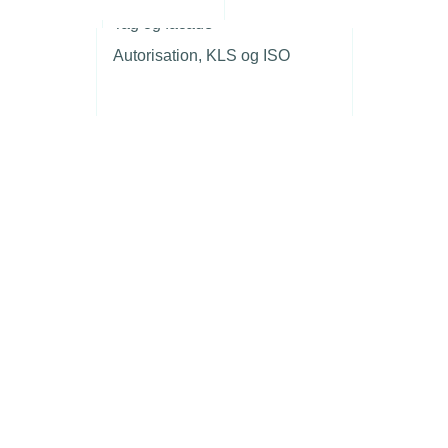
r
Tag og facade
Autorisation, KLS og ISO