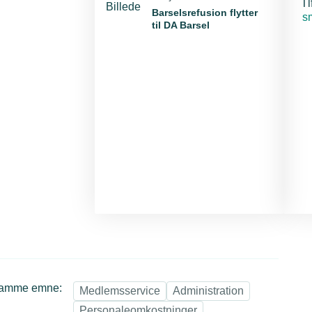
Tl
Barselsrefusion flytter
E-
s
til DA Barsel
samme emne:
Medlemsservice
Administration
Personaleomkostninger