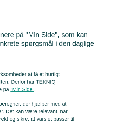
gnere på "Min Side", som kan
krete spørgsmål i den daglige
ksomheder at få et hurtigt
iften. Derfor har TEKNIQ
ge på
"Min Side"
.
beregner, der hjælper med at
r. Det kan være relevant, når
t og sikre, at varslet passer til