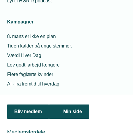
Lyt til HØRT! podcast
Netværk & aktiviteter
Kampagner
Nyheder
8. marts er ikke en plan
Politik & analyse
Tiden kalder på unge stemmer.
Om TEKNIQ
Værdi Hver Dag
Lev godt, arbejd længere
Flere faglærte kvinder
Juridiske henvendelser
AI - fra fremtid til hverdag
jura@tekniq.dk
Øvrige henvendelser
tekniq@tekniq.dk
Bliv medlem
Min side
Telefon:
43436000
Mandag til torsdag fra kl. 8:00 til 16:00
Medlemsfordele