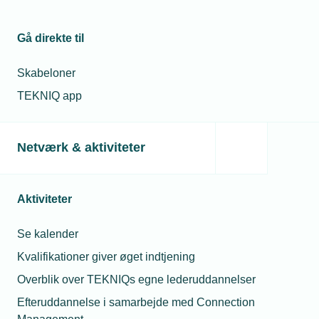
Gå direkte til
Skabeloner
TEKNIQ app
Netværk & aktiviteter
Aktiviteter
13. september 2018
Med på RÅD: Tid til engagement
Se kalender
Organisationsarbejdet har trange kår i en hverdag, hvor tid
Kvalifikationer giver øget indtjening
er en mangelvare, når den daglige drift af virksomheden
skal prioriteres. Alligevel har en gruppe medlemmer af
Overblik over TEKNIQs egne lederuddannelser
TEKNIQ valgt at deltage aktivt i de regionale TEKNIQ-råd.
Efteruddannelse i samarbejde med Connection