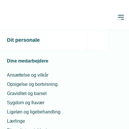
Åbn
Hjem
Dit personale
Petrowsky køber op
Publiceret:
15. apr. 2019
Skrevet af:
Lasse Andersen
Dine medarbejdere
Ansættelse og vilkår
Opsigelse og bortvisning
Graviditet og barsel
Sygdom og fravær
Ligeløn og ligebehandling
Lærlinge