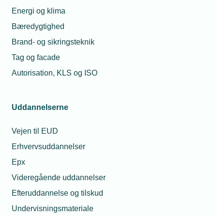
Energi og klima
Relaterede nyheder
Bæredygtighed
Brand- og sikringsteknik
Tag og facade
Autorisation, KLS og ISO
Uddannelserne
Vejen til EUD
Erhvervsuddannelser
Epx
13. september 2018
Videregående uddannelser
Vvs-Virksomhed blandt smarthome-piloter
Mogensen VVS Comfort er blandt ti udvalgte virksomheder
Efteruddannelse og tilskud
i et pilotprojekt, som sætter fokus på den danske
Undervisningsmateriale
smarthome-industri.