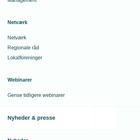
Management
Netværk
Netværk
Regionale råd
Lokalforeninger
20. september 2018
Webinarer
Koden knækket: 3 kroner om dagen sikrer eleverne
godt indeklima
Gense tidligere webinarer
Et enkelt regnestykke og en god portion ihærdighed har
været med til at sætte skub i stort ventilationsprojekt, som
skal sikre et godt indeklima i folkeskolerne på solskinsøen.
Nyheder & presse