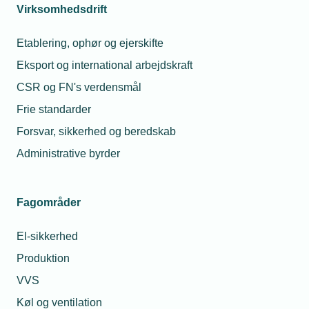
Virksomhedsdrift
Relaterede nyheder
Etablering, ophør og ejerskifte
13. sep. 2018
Eksport og international arbejdskraft
Vvs-Virksomhed blandt smarthome-piloter
CSR og FN's verdensmål
Frie standarder
Forsvar, sikkerhed og beredskab
13. sep. 2018
Administrative byrder
Med på RÅD: Tid til engagement
Fagområder
20. sep. 2018
El-sikkerhed
Koden knækket: 3 kroner om dagen sikrer
Produktion
eleverne godt indeklima
VVS
Køl og ventilation